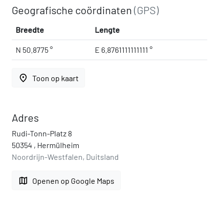
Geografische coördinaten
(GPS)
Breedte
Lengte
N 50.8775 °
E 6.8761111111111 °
place
Toon op kaart
Adres
Rudi-Tonn-Platz 8
50354 , Hermülheim
Noordrijn-Westfalen, Duitsland
map
Openen op Google Maps