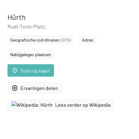
Hürth
Rudi-Tonn-Platz,
Geografische coördinaten
(GPS)
Adres
Nabijgelegen plaatsen
place
Toon op kaart
add_circle_outline
Ervaringen delen
Lees verder op Wikipedia