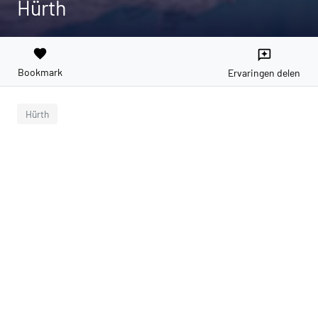
Hürth
favorite
reviews
Bookmark
Ervaringen delen
Hürth