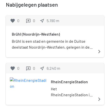
Nabijgelegen plaatsen
favorite
0
0
near_me
5,190
m
reviews
Brühl (Noordrijn-Westfalen)
Brühl is een stad en gemeente in de Duitse
deelstaat Noordrijn-Westfalen, gelegen in de
navigate_next
Rhein-Erft-Kreis. De gemeente telt 43.673
inwoners (31 december 2020) op een
oppervlakte van 36,12 km².
favorite
0
0
near_me
6,240
m
reviews
RheinEnergieStadion
Het
RheinEnergieStadion is
navigate_next
een voetbalstadion
gelegen in Keulen,