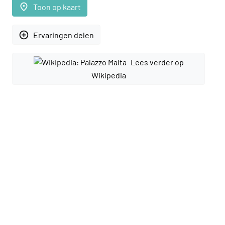
place
Toon op kaart
add_circle_outline
Ervaringen delen
Lees verder op
Wikipedia