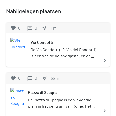
Nabijgelegen plaatsen
favorite
0
0
near_me
11
m
reviews
Via Condotti
De Via Condotti (of: Via dei Condotti)
is een van de belangrijkste, en de
navigate_next
duurste winkelstraat van de
Italiaanse hoofdstad Rome.
favorite
0
0
near_me
155
m
reviews
Piazza di Spagna
De Piazza di Spagna is een levendig
plein in het centrum van Rome; het
navigate_next
dankt zijn naam aan de aangrenzende