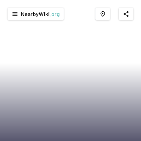
NearbyWiki
.org
menu
place
share