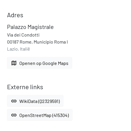
Adres
Palazzo Magistrale
Via dei Condotti
00187 Rome, Municipio Roma I
Lazio, Italië
map
Openen op Google Maps
Externe links
link
WikiData (Q2329591)
link
OpenStreetMap (415304)