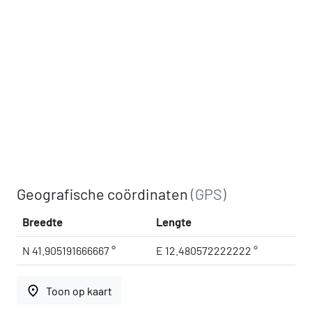
Geografische coördinaten
(GPS)
Breedte
Lengte
N 41.905191666667 °
E 12.480572222222 °
place
Toon op kaart