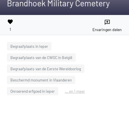
Brandhoek Military Cemetery
favorite
reviews
1
Ervaringen delen
Begraafplaats in Ieper
Begraafplaats van de CWGC in België
Begraafplaats van de Eerste Wereldoorlog
Beschermd monument in Vlaanderen
Onroerend erfgoed in Ieper
... en 1 meer