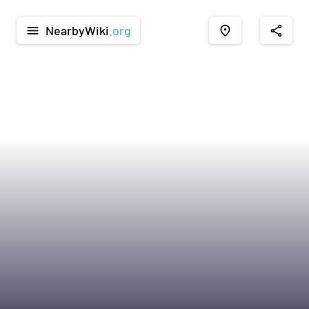
NearbyWiki
.org
menu
place
share