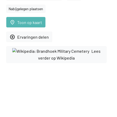
Nabijgelegen plaatsen
place
Toon op kaart
add_circle_outline
Ervaringen delen
Lees
verder op Wikipedia