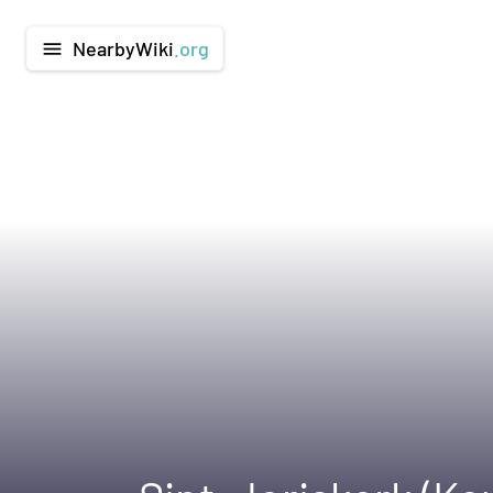
NearbyWiki
.org
menu