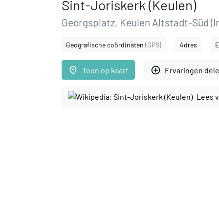
Sint-Joriskerk (Keulen)
Georgsplatz, Keulen Altstadt-Süd (I
Geografische coördinaten
(GPS)
Adres
E
place
add_circle_outline
Toon op kaart
Ervaringen del
Lees v