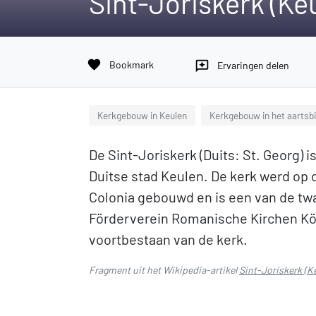
Sint-Joriskerk (Ke
favorite
Bookmark
reviews
Ervaringen delen
Kerkgebouw in Keulen
Kerkgebouw in het aartsb
De Sint-Joriskerk (Duits: St. Georg) 
Duitse stad Keulen. De kerk werd op
Colonia gebouwd en is een van de twa
Förderverein Romanische Kirchen Köl
voortbestaan van de kerk.
Fragment uit het Wikipedia-artikel
Sint-Joriskerk (K