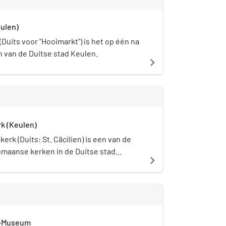
ulen)
Duits voor "Hooimarkt") is het op één na
n van de Duitse stad Keulen.
navigate_next
rk (Keulen)
kerk (Duits: St. Cäcilien) is een van de
omaanse kerken in de Duitse stad
navigate_next
rk wordt onderhouden door de
Romanische Kirchen Köln. Sinds 1956
erk het stedelijk Museum Schnütgen, dat
ctie religieuze kunst uit de
tentoonstelt. De kerk wordt met
z-Museum
 de feestdag van de heilige Cecilia (22