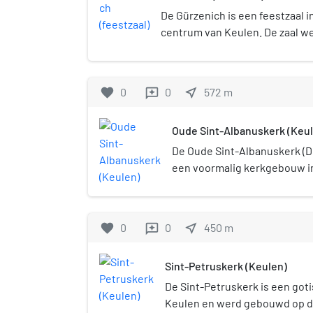
De Gürzenich is een feestzaal i
centrum van Keulen. De zaal 
patriciërsfamilie Von Gürzenic
gebouwd werd. De Gürzenich w
tot 1447 en is vanaf het begin i
favorite
0
0
near_me
572
m
reviews
feestzaal voor een grote vers
evenementen. Tegenwoordig w
Oude Sint-Albanuskerk (Keu
gebouwencomplex gebruikt vo
congressen, cultuurvoorstellin
De Oude Sint-Albanuskerk (Du
een voormalig kerkgebouw i
Keulen. De Sint-Albanuskerk
kerken van de stad en werd 
Wereldoorlog door bombarde
favorite
0
0
near_me
450
m
reviews
volgde geen herbouw en teg
van de kerk een monument t
Sint-Petruskerk (Keulen)
slachtoffers van de oorlog.
De Sint-Petruskerk is een got
Keulen en werd gebouwd op de