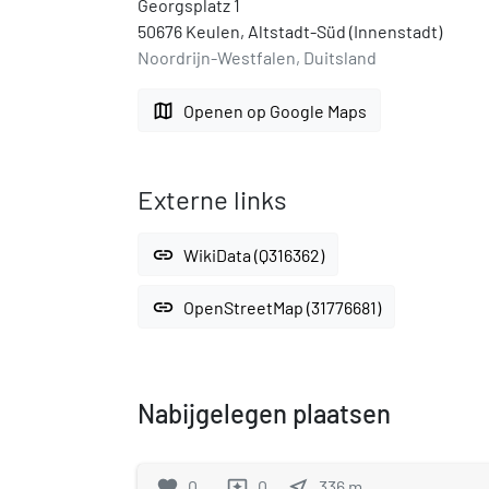
Georgsplatz 1
50676 Keulen, Altstadt-Süd (Innenstadt)
Noordrijn-Westfalen, Duitsland
map
Openen op Google Maps
Externe links
link
WikiData (Q316362)
link
OpenStreetMap (31776681)
Nabijgelegen plaatsen
favorite
0
0
near_me
336
m
reviews