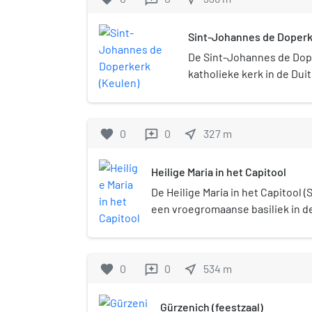
Sint-Johannes de Doperk
De Sint-Johannes de Dop
katholieke kerk in de Dui
is gelegen aan de Severi
favorite
0
0
near_me
327
m
reviews
Heilige Maria in het Capitool
De Heilige Maria in het Capitool (S
een vroegromaanse basiliek in de
bouwwerk werd tijdens bombar
Wereldoorlog bijna volledig verw
1984 herbouwd, waarbij het in zi
favorite
0
0
near_me
534
m
reviews
werd teruggebracht.
Gürzenich (feestzaal)