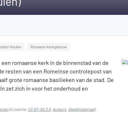
ulen)
isdom Keulen
Romaans kerkgebouw
is een romaanse kerk in de binnenstad van de
 de resten van een Romeinse controlepost van
alf grote romaanse basilieken van de stad. De
n zet zich in voor het onderhoud en
eulen)
(Licentie:
CC BY-SA 3.0
,
Auteurs
,
Beeldmateriaal
).