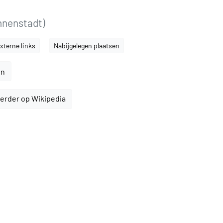
nnenstadt)
xterne links
Nabijgelegen plaatsen
en
erder op Wikipedia