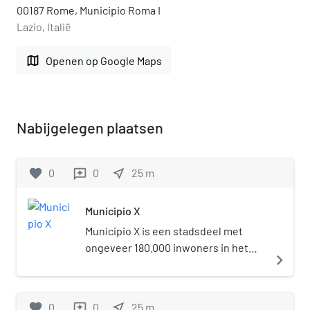
00187 Rome, Municipio Roma I
Lazio, Italië
map
Openen op Google Maps
Nabijgelegen plaatsen
favorite
0
0
near_me
25
m
reviews
Municipio X
Municipio X is een stadsdeel met
ongeveer 180.000 inwoners in het
navigate_next
zuidoosten van de stad Rome.
favorite
0
0
near_me
25
m
reviews