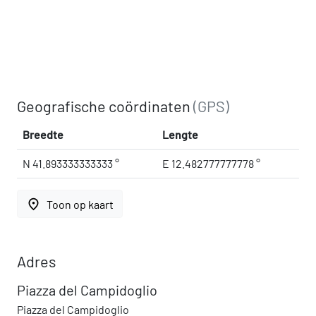
Geografische coördinaten
(GPS)
Breedte
Lengte
N 41.893333333333 °
E 12.482777777778 °
place
Toon op kaart
Adres
Piazza del Campidoglio
Piazza del Campidoglio