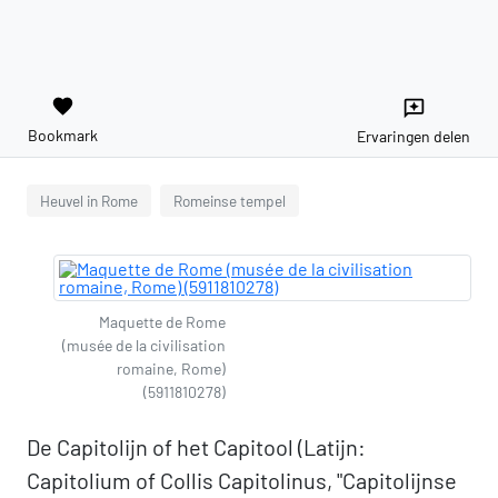
favorite
reviews
Bookmark
Ervaringen delen
Heuvel in Rome
Romeinse tempel
Maquette de Rome
(musée de la civilisation
romaine, Rome)
(5911810278)
De Capitolijn of het Capitool (Latijn:
Capitolium of Collis Capitolinus, "Capitolijnse