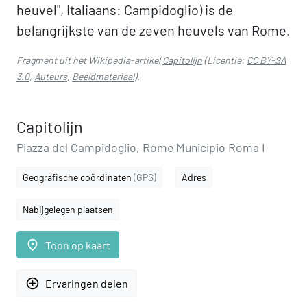
heuvel", Italiaans: Campidoglio) is de
belangrijkste van de zeven heuvels van Rome.
Fragment uit het Wikipedia-artikel
Capitolijn
(Licentie:
CC BY-SA
3.0
,
Auteurs
,
Beeldmateriaal
).
Capitolijn
Piazza del Campidoglio, Rome Municipio Roma I
Geografische coördinaten
(GPS)
Adres
Nabijgelegen plaatsen
place
Toon op kaart
add_circle_outline
Ervaringen delen