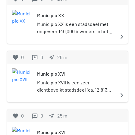
Municipio XX
Municipio XX is een stadsdeel met
ongeveer 140.000 inwoners in het
navigate_next
noorden van de stad Rome.
favorite
0
0
near_me
25
m
reviews
Municipio XVII
Municipio XVII is een zeer
dichtbevolkt stadsdeel (ca. 12.813
navigate_next
inw/km²) met ongeveer 70.000
inwoners in het centrum van de stad
Rome.
favorite
0
0
near_me
25
m
reviews
Municipio XVI