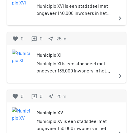
Municipio XVI is een stadsdeel met
ongeveer 140.000 inwoners in het
navigate_next
westen van de stad Rome.
favorite
0
0
near_me
25
m
reviews
Municipio XI
Municipio XI is een stadsdeel met
ongeveer 135.000 inwoners in het
navigate_next
zuidoosten van de stad Rome.
favorite
0
0
near_me
25
m
reviews
Municipio XV
Municipio XV is een stadsdeel met
ongeveer 150.000 inwoners in het