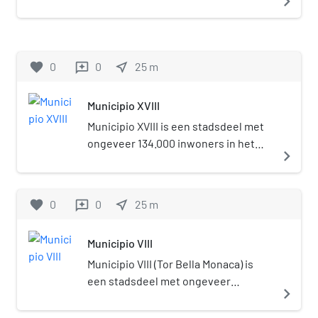
navigate_next
zuidwesten van de stad Rome.
favorite
0
0
near_me
25
m
reviews
Municipio XVIII
Municipio XVIII is een stadsdeel met
ongeveer 134.000 inwoners in het
navigate_next
westen van de stad Rome.
favorite
0
0
near_me
25
m
reviews
Municipio VIII
Municipio VIII (Tor Bella Monaca) is
een stadsdeel met ongeveer
navigate_next
200.000 inwoners in het oosten van
de stad Rome.