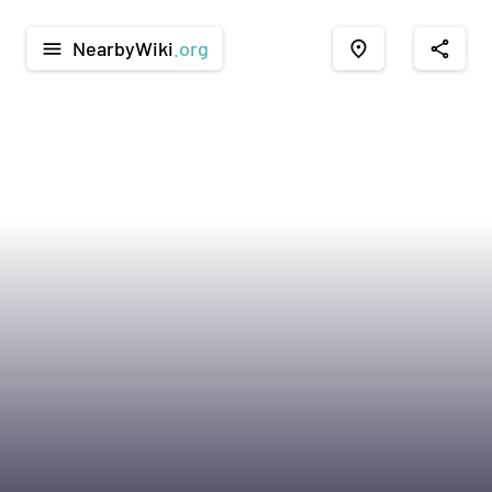
NearbyWiki
.org
menu
place
share