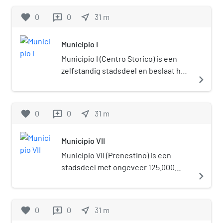
favorite
0
0
near_me
31
m
reviews
Municipio I
Municipio I (Centro Storico) is een
zelfstandig stadsdeel en beslaat het
navigate_next
oude centrum van Rome.
favorite
0
0
near_me
31
m
reviews
Municipio VII
Municipio VII (Prenestino) is een
stadsdeel met ongeveer 125.000
navigate_next
inwoners ten oosten van het oude
centrum van de stad Rome.
favorite
0
0
near_me
31
m
reviews