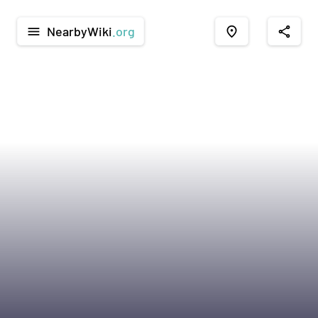
NearbyWiki
.org
menu
place
share