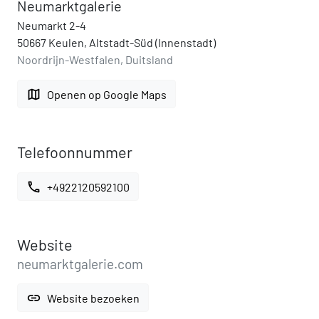
Neumarktgalerie
Neumarkt 2-4
50667 Keulen, Altstadt-Süd (Innenstadt)
Noordrijn-Westfalen, Duitsland
map
Openen op Google Maps
Telefoonnummer
call
+4922120592100
Website
neumarktgalerie.com
link
Website bezoeken