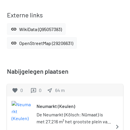
Externe links
link
WikiData (Q95057383)
link
OpenStreetMap (29206631)
Nabijgelegen plaatsen
favorite
0
0
near_me
64
m
reviews
Neumarkt (Keulen)
De Neumarkt (Kölsch: Nümaat) is
met 27.216 m² het grootste plein van
navigate_next
de Duitse stad Keulen.