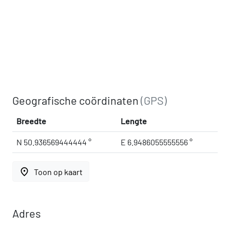
Geografische coördinaten
(GPS)
Breedte
Lengte
N 50.936569444444 °
E 6.9486055555556 °
place
Toon op kaart
Adres