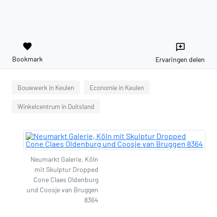
favorite
reviews
Bookmark
Ervaringen delen
Bouwwerk in Keulen
Economie in Keulen
Winkelcentrum in Duitsland
Neumarkt Galerie, Köln
mit Skulptur Dropped
Cone Claes Oldenburg
und Coosje van Bruggen
8364