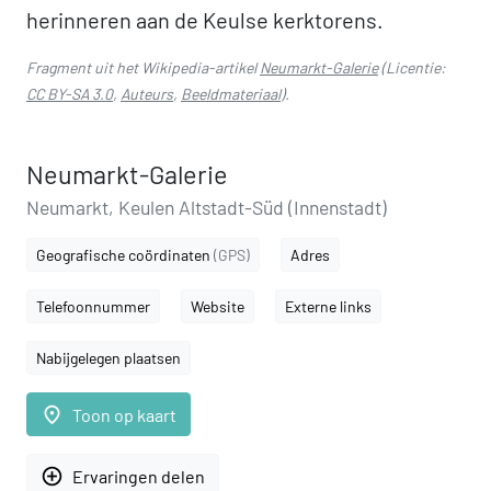
herinneren aan de Keulse kerktorens.
Fragment uit het Wikipedia-artikel
Neumarkt-Galerie
(Licentie:
CC BY-SA 3.0
,
Auteurs
,
Beeldmateriaal
).
Neumarkt-Galerie
Neumarkt, Keulen Altstadt-Süd (Innenstadt)
Geografische coördinaten
(GPS)
Adres
Telefoonnummer
Website
Externe links
Nabijgelegen plaatsen
place
Toon op kaart
add_circle_outline
Ervaringen delen