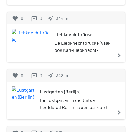
Engels en er werden in de daarop
er talrijke bijeenkomsten en
Linden en ten westen van de
volgende decennia nieuwe
concerten plaats. Ook kon men op
Lustgarten. Zij verbindt het
favorite
0
0
near_me
344
m
reviews
gebouwen opgetrokken, zoals het
sommige uren gebruikmaken van een
Museumsinsel met de
Palast der Republik, de zetel van
publiek café-restaurant. Overigens
Friedrichstadt. Eertijds stond op
de Volkskammer, gebouwd op de
waren de prijzen, die men daar voor
Liebknechtbrücke
deze plaats de houten
locatie van het Stadtschloss, de
verteringen moest betalen,
Hundebrücke die tussen 1821 en
De Liebknechtbrücke (vaak
Staatsratsgebäude aan de
aanzienlijk hoger dan in de 'normale'
1824 vervangen werd door de
ook Karl-Liebknecht-
zuidwestelijke zijde van het plein
navigate_next
horecabedrijven. Veel DDR-burgers
stenen Schloßbrücke. De brug is
Brücke) is een brug over de
en de gebouwen van het
maakten ook van het gebouw gebruik,
ontworpen door Karl Friedrich
Spree in de Duitse
ministerie van Buitenlandse
omdat er zich een groot aantal
Schinkel. De brug dankt haar
hoofdstad Berlijn. De brug
favorite
0
0
Zaken. Na de Duitse hereniging
near_me
348
m
reviews
werkende telefooncellen in bevond,
naam aan het Berliner
verbindt het deel van de
van 1990, werd de vroegere naam
en veel mensen in de DDR geen eigen
Stadtschloss dat vroeger vlak bij
Karl-Liebknecht-Straße dat
Schloßplatz in 1994 opnieuw
telefoon hadden.
Lustgarten (Berlijn)
de brug stond. De brug droeg
langs de Lustgarten loopt
ingevoerd, en werd besloten dit
tussen 1951 en 1991 de naam
met de rest van de straat in
De Lustgarten in de Duitse
Palast der Republik, waar enorme
Marx-Engels-Brücke. De brug
de richting van de
hoofdstad Berlijn is een park op het
hoeveelheden asbest in verwerkt
navigate_next
bestaat uit drie bogen en is in
Alexanderplatz. Sinds de 17e
Museumsinsel in het district Mitte.
waren, af te breken. De afbraak
totaal 56 meter lang en 32 meter
eeuw bevindt er zich op
Het park was oorspronkelijk de tuin
werd op 2 december 2008
breed. Op de brug staan acht
deze plaats een brug. De
van het Berliner Stadtschloss.
afgerond. Het Duitse parlement