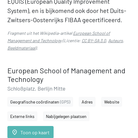
EQUIS (European Quality Improvement
System), en is bijkomend ook door het Duits-
Zwitsers-Oostenrijks FIBAA gecertificeerd.
Fragment uit het Wikipedia-artikel
European School of
Management and Technology
(Licentie:
CC BY-SA 3.0
,
Auteurs
,
Beeldmateriaal
).
European School of Management and
Technology
Schloßplatz, Berlijn Mitte
Geografische coördinaten
(GPS)
Adres
Website
Externe links
Nabijgelegen plaatsen
place
Toon op kaart