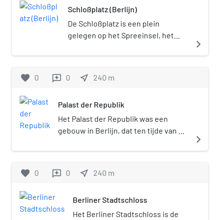
Schloßplatz (Berlijn)
beeldhouwer Reinhold Begas
vanaf wanneer. De oudste vermelding als
die ook het Bismarck-
civitas (stad) dateert uit 1261. Cölln
De Schloßplatz is een plein
Nationaldenkmal in Berlijn
verloor in 1709 zijn zelfstandigheid, toen
gelegen op het Spreeinsel, het
navigate_next
heeft ontworpen.
Frederik I van Pruisen de steden Berlijn,
riviereiland gevormd door de twee
Cölln, Friedrichswerder, Dorotheenstadt
rivierarmen van de Spree in het
en Friedrichstadt samenvoegde. Sinds
Berlijnse stadsdeel Mitte. Het plein
favorite
0
0
near_me
240
m
reviews
1920 is Cölln onderdeel van Berlin-Mitte.
meet ongeveer 225 m bij 175 m. Het
was de locatie van en dankt zijn
Palast der Republik
naam aan het Berliner
Stadtschloss. Dit werd gebouwd in
Het Palast der Republik was een
1451 en deed dienst als residentie
gebouw in Berlijn, dat ten tijde van de
navigate_next
van de Brandenburgse
DDR werd gebouwd om de
keurvorsten. Halverwege de 16de
Volkskammer en een cultuurcentrum
eeuw kreeg het de functie van
te huisvesten. De sloop is op 2
favorite
0
0
near_me
240
m
reviews
paleis, toen keurvorst Frederik III
december 2008 met het neerhalen
(de latere koning Frederik I) het
van het laatste trappenhuis afgerond.
Berliner Stadtschloss
bouwwerk in barokstijl liet
Het Palast der Republik werd op 23
herbouwen naar plannen van de
april 1976 geopend aan de Marx-
Het Berliner Stadtschloss is de