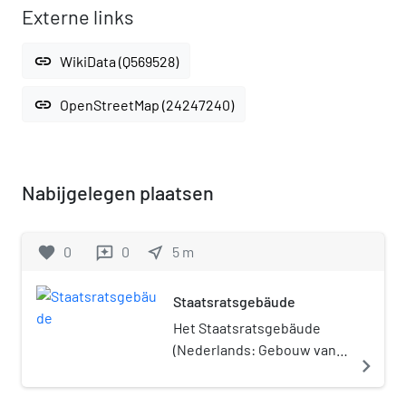
Externe links
link
WikiData (Q569528)
link
OpenStreetMap (24247240)
Nabijgelegen plaatsen
favorite
0
0
near_me
5
m
reviews
Staatsratsgebäude
Het Staatsratsgebäude
(Nederlands: Gebouw van
navigate_next
de Staatsraad) is gebouwd
tussen 1962 en 1964 ten