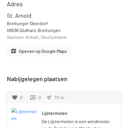
Adres
St. Arnold
Breitunger Oberdorf
06536 Südharz, Breitungen
Sachsen-Anhalt, Deutschland
map
Openen op Google Maps
Nabijgelegen plaatsen
favorite
0
0
near_me
111
m
reviews
Lijstermolen
De Lijstermolen is een windmolen