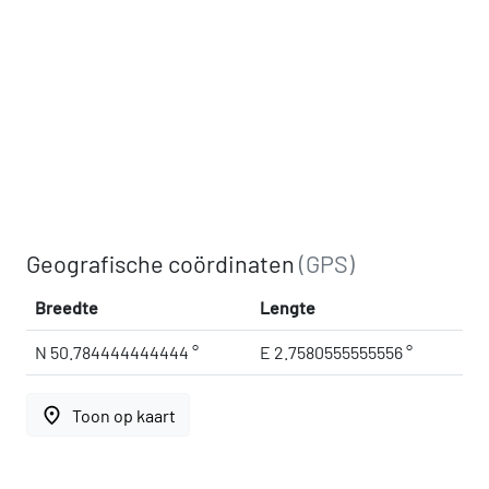
Geografische coördinaten
(GPS)
Breedte
Lengte
N 50.784444444444 °
E 2.7580555555556 °
place
Toon op kaart