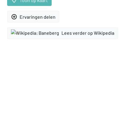
place
Toon op kaart
add_circle_outline
Ervaringen delen
Lees verder op Wikipedia