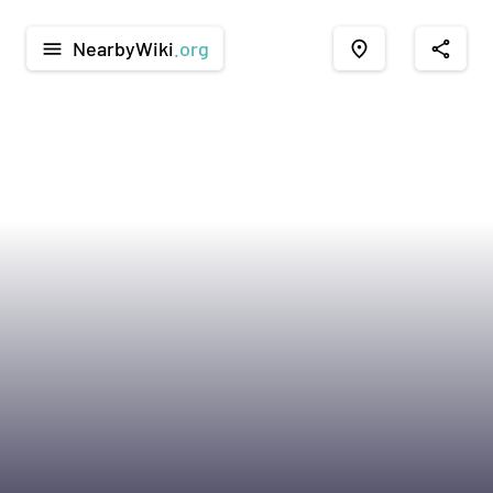
NearbyWiki
.org
menu
place
share