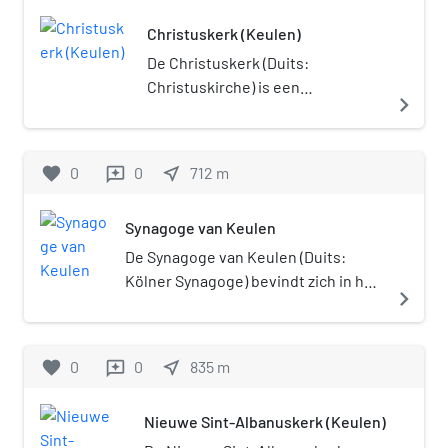
Christuskerk (Keulen)
De Christuskerk (Duits:
Christuskirche) is een
navigate_next
evangelische kerk in de
Belgische Wijk van het Keulse
stadsdeel Neustadt.
favorite
0
0
near_me
712
m
reviews
Synagoge van Keulen
De Synagoge van Keulen (Duits:
Kölner Synagoge) bevindt zich in het
navigate_next
stadsdeel Neustadt-Süd aan de
Roonstraße tegenover het
Rathenauplatz. Het is het centrum
favorite
0
0
near_me
835
m
reviews
van een van de grootste joodse
gemeenschappen in Duitsland. De
Nieuwe Sint-Albanuskerk (Keulen)
synagoge trok internationale