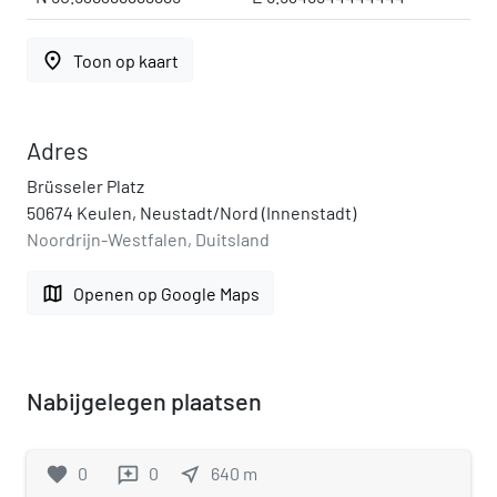
place
Toon op kaart
Adres
Brüsseler Platz
50674 Keulen, Neustadt/Nord (Innenstadt)
Noordrijn-Westfalen, Duitsland
map
Openen op Google Maps
Nabijgelegen plaatsen
favorite
0
0
near_me
640
m
reviews