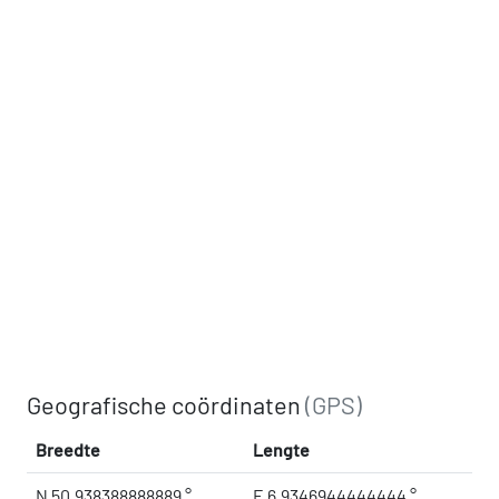
Geografische coördinaten
(GPS)
Breedte
Lengte
N 50.938388888889 °
E 6.9346944444444 °