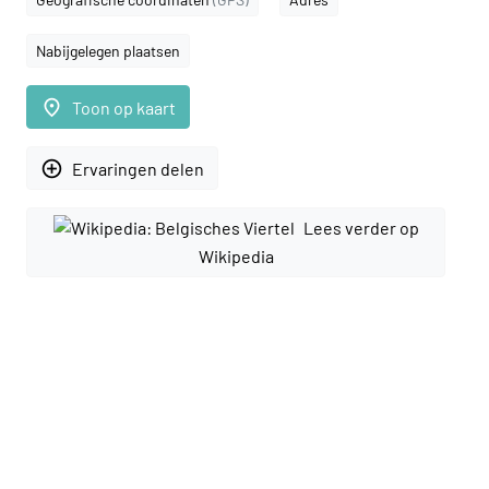
Nabijgelegen plaatsen
place
Toon op kaart
add_circle_outline
Ervaringen delen
Lees verder op
Wikipedia