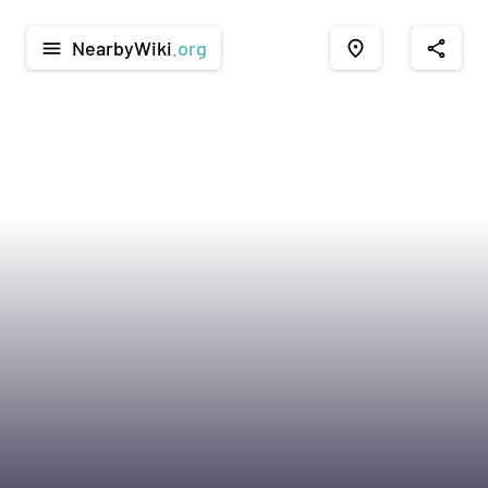
NearbyWiki
.org
menu
place
share