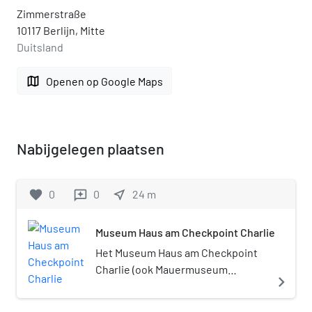
Zimmerstraße
10117 Berlijn, Mitte
Duitsland
map
Openen op Google Maps
Nabijgelegen plaatsen
favorite
0
0
near_me
24
m
reviews
Museum Haus am Checkpoint Charlie
Het Museum Haus am Checkpoint
Charlie (ook Mauermuseum
navigate_next
genoemd) is een museum in
Berlijn. In het museum komen veel