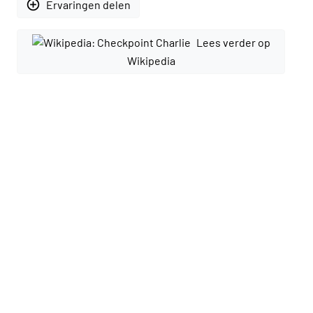
add_circle_outline
Ervaringen delen
Lees verder op
Wikipedia