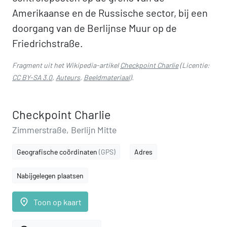
Amerikaanse en de Russische sector, bij een
doorgang van de Berlijnse Muur op de
Friedrichstraße.
Fragment uit het Wikipedia-artikel
Checkpoint Charlie
(Licentie:
CC BY-SA 3.0
,
Auteurs
,
Beeldmateriaal
).
Checkpoint Charlie
Zimmerstraße, Berlijn Mitte
Geografische coördinaten
(GPS)
Adres
Nabijgelegen plaatsen
place
Toon op kaart