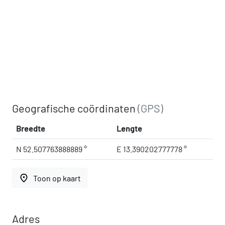
Geografische coördinaten
(GPS)
Breedte
Lengte
N 52.507763888889 °
E 13.390202777778 °
place
Toon op kaart
Adres