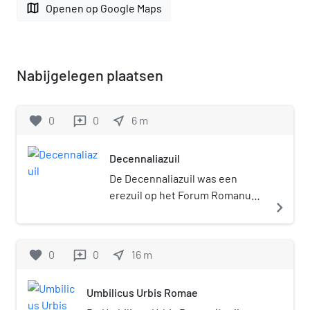
map
Openen op Google Maps
Nabijgelegen plaatsen
favorite
0
0
near_me
6
m
reviews
Decennaliazuil
De Decennaliazuil was een
erezuil op het Forum Romanum
navigate_next
in het oude Rome.
favorite
0
0
near_me
16
m
reviews
Umbilicus Urbis Romae