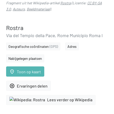
Fragment uit het Wikipedia-artikel
Rostra
(Licentie:
CC BY-SA
3.0
,
Auteurs
,
Beeldmateriaal
).
Rostra
Via del Tempio della Pace, Rome Municipio Roma I
Geografische coördinaten
(GPS)
Adres
Nabijgelegen plaatsen
place
Toon op kaart
add_circle_outline
Ervaringen delen
Lees verder op Wikipedia