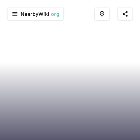
NearbyWiki
.org
menu
place
share