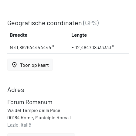
Geografische coördinaten
(GPS)
Breedte
Lengte
N 41.892644444444 °
E 12.484708333333 °
place
Toon op kaart
Adres
Forum Romanum
Via del Tempio della Pace
00184 Rome, Municipio Roma I
Lazio, Italië