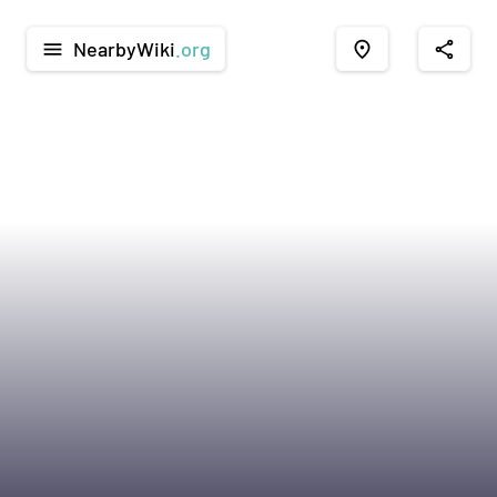
NearbyWiki
.org
menu
place
share