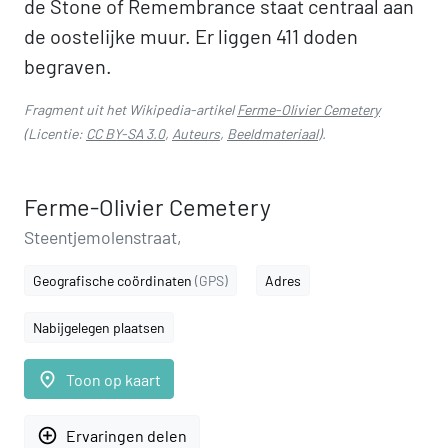
de Stone of Remembrance staat centraal aan
de oostelijke muur. Er liggen 411 doden
begraven.
Fragment uit het Wikipedia-artikel
Ferme-Olivier Cemetery
(Licentie:
CC BY-SA 3.0
,
Auteurs
,
Beeldmateriaal
).
Ferme-Olivier Cemetery
Steentjemolenstraat,
Geografische coördinaten
(GPS)
Adres
Nabijgelegen plaatsen
place
Toon op kaart
add_circle_outline
Ervaringen delen