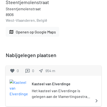
Steentjemolenstraat
Steentjemolenstraat
8906
West-Vlaanderen, België
map
Openen op Google Maps
Nabijgelegen plaatsen
favorite
0
0
near_me
954
m
reviews
Kasteel van Elverdinge
Het kasteel van Elverdinge is
gelegen aan de Vlamertingsestraat
navigate_next
in Elverdinge. Het kasteel werd