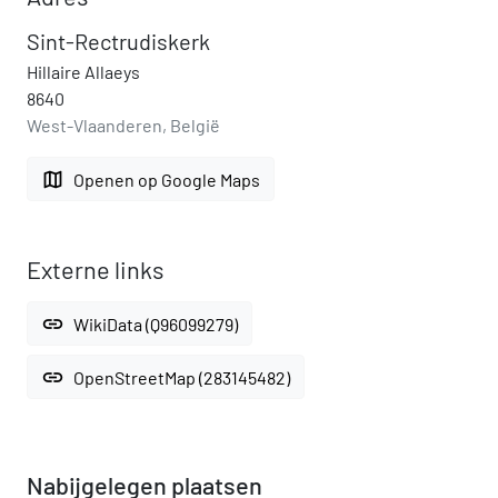
Sint-Rectrudiskerk
Hillaire Allaeys
8640
West-Vlaanderen, België
map
Openen op Google Maps
Externe links
link
WikiData (Q96099279)
link
OpenStreetMap (283145482)
Nabijgelegen plaatsen