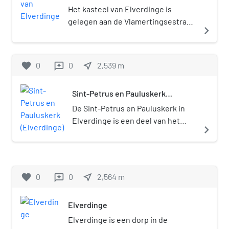
omgeven door een natuurstenen
Het kasteel van Elverdinge is
muur. Het Cross of Sacrifice staat in
gelegen aan de Vlamertingsestraat
navigate_next
de noordwestelijke hoek en de
in Elverdinge. Het kasteel werd
Stone of Remembrance staat
gebouwd in rococo-stijl.
centraal aan de oostelijke muur. Er
favorite
0
0
near_me
2,539
m
reviews
liggen 411 doden begraven.
Sint-Petrus en Pauluskerk
(Elverdinge)
De Sint-Petrus en Pauluskerk in
Elverdinge is een deel van het
navigate_next
dekenaat Ieper en van de
federatie Ieper zalige Jan van
Waasten.
favorite
0
0
near_me
2,564
m
reviews
Elverdinge
Elverdinge is een dorp in de