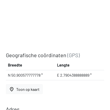
Geografische coördinaten
(GPS)
Breedte
Lengte
N 50.900577777778 °
E 2.7904388888889 °
place
Toon op kaart
Adres