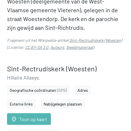
Woesten (deelgemeente van de West-
Vlaamse gemeente Vleteren), gelegen in de
straat Woestendorp. De kerk en de parochie
zijn gewijd aan Sint-Richtrudis.
Fragment uit het Wikipedia-artikel
Sint-Rectrudiskerk (Woesten)
(Licentie:
CC BY-SA 3.0
,
Auteurs
,
Beeldmateriaal
).
Sint-Rectrudiskerk (Woesten)
Hillaire Allaeys,
Geografische coördinaten
(GPS)
Adres
Externe links
Nabijgelegen plaatsen
place
Toon op kaart