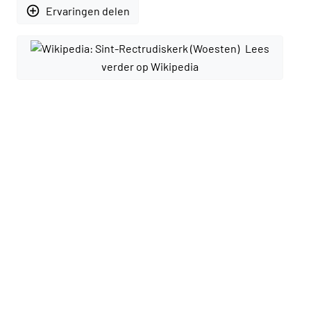
add_circle_outline
Ervaringen delen
Lees
verder op Wikipedia