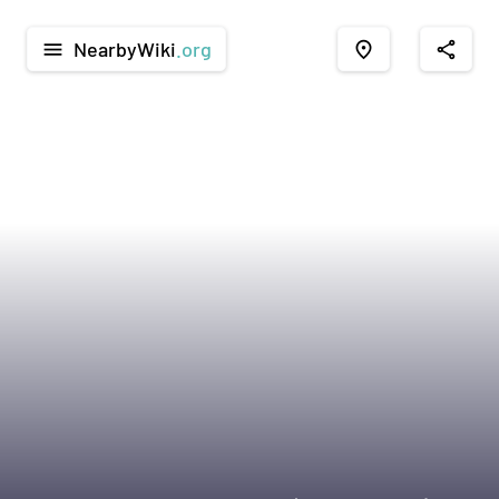
NearbyWiki
.org
menu
place
share