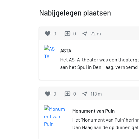
Nabijgelegen plaatsen
favorite
0
0
near_me
72
m
reviews
ASTA
Het ASTA-theater was een theaterge
aan het Spui in Den Haag, vernoemd
Asta Nielsen die in 1920 in de Haags
opgetreden. Het gebouw deed later 
discotheek en casino.
favorite
0
0
near_me
118
m
reviews
Monument van Puin
Het 'Monument van Puin' herin
Den Haag aan de op duinen gel
Kijkduin die tijdens de Tweede