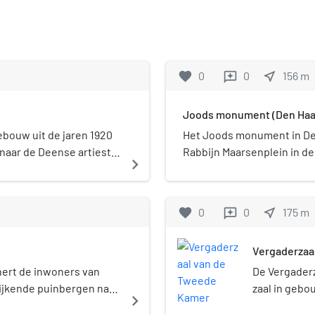
favorite
0
0
near_me
156
m
reviews
Joods monument (Den Haa
bouw uit de jaren 1920
Het Joods monument in De
 naar de Deense artieste
Rabbijn Maarsenplein in de
navigate_next
e Dierentuin had
opgericht ter nagedachten
dienst als bioscoop,
in de Tweede Wereldoorlog
herinnering aan de oude J
favorite
0
0
near_me
175
m
reviews
monument 'Davidster' van D
gedenkteken, ook bekend 
Vergaderzaa
voorheen aan de Gedempte 
van de stichting Joods Mo
nert de inwoners van
De Vergader
kunstenares Anat Ratzabi. 
ijkende puinbergen nabij
zaal in geb
navigate_next
door burgemeester Pauline
 Wereldoorlog zijn
Haag, in wel