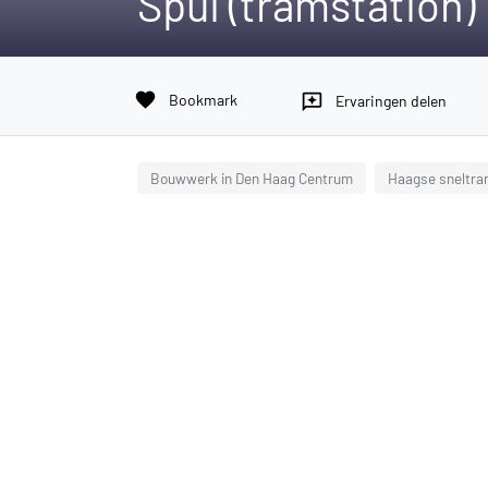
Spui (tramstation)
favorite
Bookmark
reviews
Ervaringen delen
Bouwwerk in Den Haag Centrum
Haagse sneltra