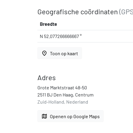
Geografische coördinaten
(GPS
Breedte
N 52.077266666667 °
place
Toon op kaart
Adres
Grote Marktstraat 48-50
2511 BJ Den Haag, Centrum
Zuid-Holland, Nederland
map
Openen op Google Maps