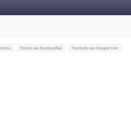
mhalte
Station van RandstadRail
Tramhalte van Haagse tram