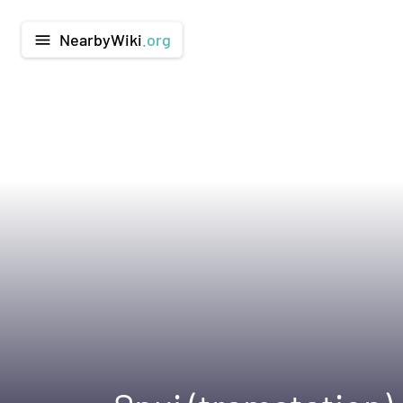
NearbyWiki
.org
menu