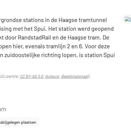
rgrondse stations in de Haagse tramtunnel
uising met het Spui. Het station werd geopend
kt door RandstadRail en de Haagse tram. De
ppen hier, evenals tramlijn 2 en 6. Voor deze
in zuidoostelijke richting lopen, is station Spui
)
(Licentie:
CC BY-SA 3.0
,
Auteurs
,
Beeldmateriaal
).
rum
abijgelegen plaatsen