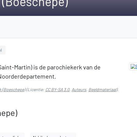
 (Boeschepe)
l
aint-Martin) is de parochiekerk van de
Noorderdepartement.
k (Boeschepe)
(Licentie:
CC BY-SA 3.0
,
Auteurs
,
Beeldmateriaal
).
hepe)