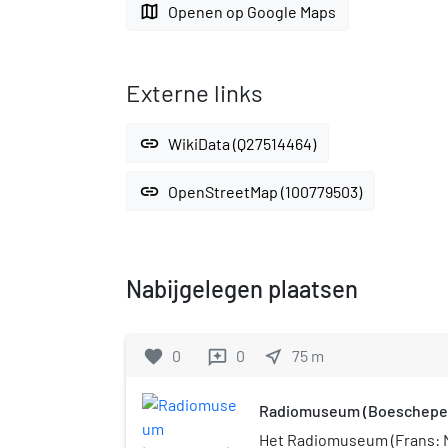
map
Openen op Google Maps
Externe links
link
WikiData (Q27514464)
link
OpenStreetMap (100779503)
Nabijgelegen plaatsen
favorite
0
0
near_me
75
m
reviews
Radiomuseum (Boeschepe
Het Radiomuseum (Frans: M