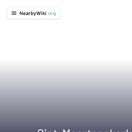
NearbyWiki
.org
menu