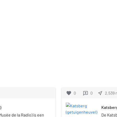
favorite
0
0
near_me
2,539
reviews
)
Katsber
usée de la Radio) is een
De Katsb