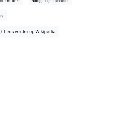
xterne links
Nabijgelegen plaatsen
en
Lees verder op Wikipedia