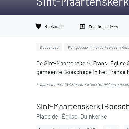
Sint-Maartenskerk
favorite
Bookmark
reviews
Ervaringen delen
Boeschepe
Kerkgebouw in het aartsbisdom Rijse
De Sint-Maartenskerk (Frans: Église S
gemeente Boeschepe in het Franse 
Fragment uit het Wikipedia-artikel
Sint-Maartensker
Sint-Maartenskerk (Boesc
Place de l'Église, Duinkerke