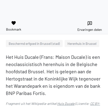
favorite
reviews
Bookmark
Ervaringen delen
Beschermd erfgoed in Brussel (stad)
Herenhuis in Brussel
Het Huis Ducale (Frans: Maison Ducale) is een
neoclassicistisch herenhuis in de Belgische
hoofdstad Brussel. Het is gelegen aan de
Hertogstraat in de Koninklijke Wijk tegenover
het Warandepark en is eigendom van de bank
BNP Paribas Fortis.
Fragment uit het Wikipedia-artikel
Huis Ducale
(Licentie:
CC BY-