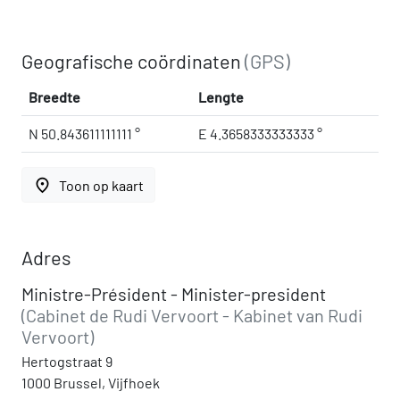
Geografische coördinaten
(GPS)
Breedte
Lengte
N 50.843611111111 °
E 4.3658333333333 °
place
Toon op kaart
Adres
Ministre-Président - Minister-president
(Cabinet de Rudi Vervoort - Kabinet van Rudi
Vervoort)
Hertogstraat 9
1000 Brussel, Vijfhoek