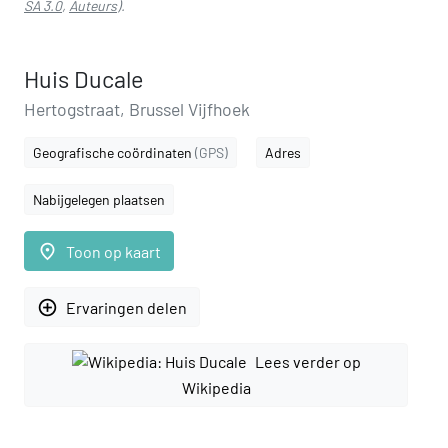
SA 3.0
,
Auteurs
).
Huis Ducale
Hertogstraat, Brussel Vijfhoek
Geografische coördinaten
(GPS)
Adres
Nabijgelegen plaatsen
place
Toon op kaart
add_circle_outline
Ervaringen delen
Lees verder op
Wikipedia