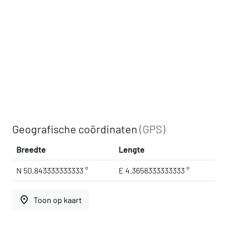
Geografische coördinaten
(GPS)
Breedte
Lengte
N 50.843333333333 °
E 4.3658333333333 °
place
Toon op kaart