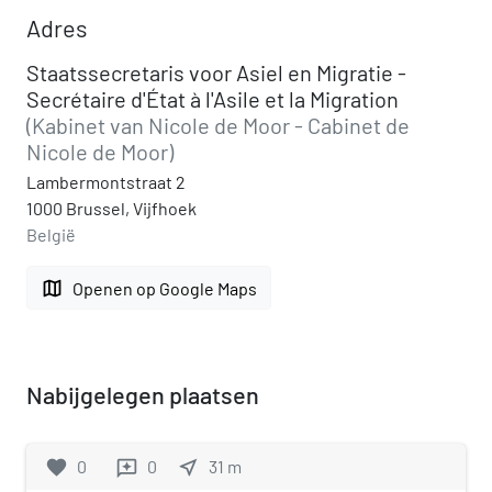
Adres
Staatssecretaris voor Asiel en Migratie -
Secrétaire d'État à l'Asile et la Migration
(Kabinet van Nicole de Moor - Cabinet de
Nicole de Moor)
Lambermontstraat 2
1000 Brussel, Vijfhoek
België
map
Openen op Google Maps
Nabijgelegen plaatsen
favorite
0
0
near_me
31
m
reviews