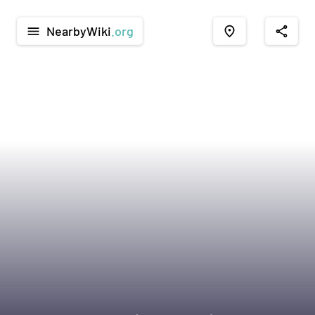
NearbyWiki
.org
menu
place
share