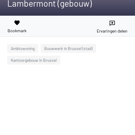
Lambermont (gebouw)
favorite
reviews
Bookmark
Ervaringen delen
Ambtswoning
Bouwwerk in Brussel (stad)
Kantoorgebouw in Brussel