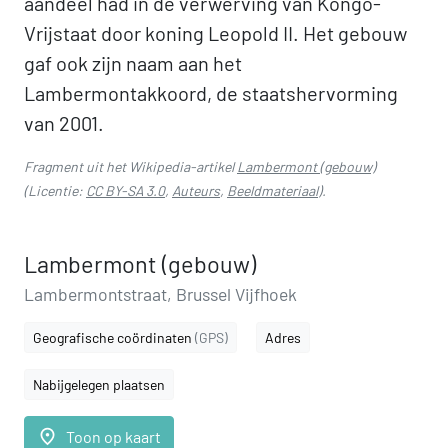
aandeel had in de verwerving van Kongo-
Vrijstaat door koning Leopold II. Het gebouw
gaf ook zijn naam aan het
Lambermontakkoord, de staatshervorming
van 2001.
Fragment uit het Wikipedia-artikel
Lambermont (gebouw)
(Licentie:
CC BY-SA 3.0
,
Auteurs
,
Beeldmateriaal
).
Lambermont (gebouw)
Lambermontstraat, Brussel Vijfhoek
Geografische coördinaten
(GPS)
Adres
Nabijgelegen plaatsen
place
Toon op kaart