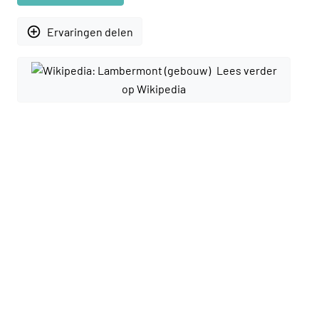
add_circle_outline
Ervaringen delen
Lees verder
op Wikipedia