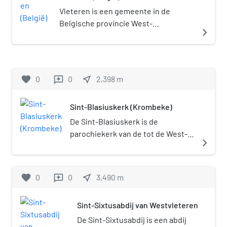
gemeentelijke herindeling van 1977. De
Vleteren is een gemeente in de
dorpskern van Oostvleteren ligt iets ten oosten
Belgische provincie West-
navigate_next
van de huidige verbindingsweg N8 en is
Vlaanderen. De landelijke gemeente
geleidelijk in oostelijke richting langs de weg
telt ruim 3.500 inwoners.
Westvleteren-Reninge uitgegroeid.
favorite
0
0
near_me
2,398
m
reviews
Sint-Blasiuskerk (Krombeke)
De Sint-Blasiuskerk is de
parochiekerk van de tot de West-
navigate_next
Vlaamse gemeente Poperinge
behorende plaats Krombeke,
gelegen aan de Andreas
favorite
0
0
near_me
3,490
m
reviews
Verbrigghestraat.
Sint-Sixtusabdij van Westvleteren
De Sint-Sixtusabdij is een abdij