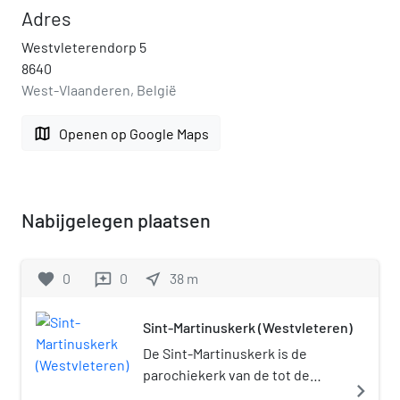
Adres
Westvleterendorp 5
8640
West-Vlaanderen, België
map
Openen op Google Maps
Nabijgelegen plaatsen
favorite
0
0
near_me
38
m
reviews
Sint-Martinuskerk (Westvleteren)
De Sint-Martinuskerk is de
parochiekerk van de tot de
navigate_next
West-Vlaamse gemeente