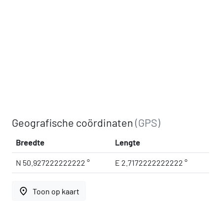
Geografische coördinaten
(GPS)
Breedte
Lengte
N 50.927222222222 °
E 2.7172222222222 °
place
Toon op kaart