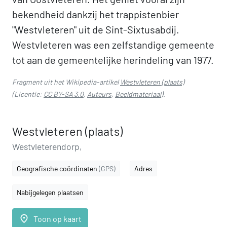
bekendheid dankzij het trappistenbier
"Westvleteren" uit de Sint-Sixtusabdij.
Westvleteren was een zelfstandige gemeente
tot aan de gemeentelijke herindeling van 1977.
Fragment uit het Wikipedia-artikel
Westvleteren (plaats)
(Licentie:
CC BY-SA 3.0
,
Auteurs
,
Beeldmateriaal
).
Westvleteren (plaats)
Westvleterendorp,
Geografische coördinaten
(GPS)
Adres
Nabijgelegen plaatsen
place
Toon op kaart