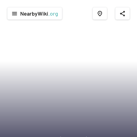
NearbyWiki
.org
menu
place
share