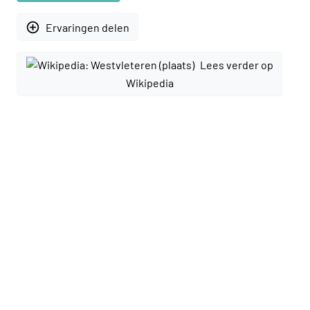
add_circle_outline
Ervaringen delen
Lees verder op
Wikipedia