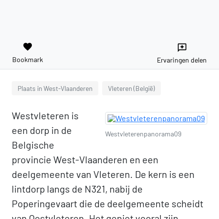
favorite
reviews
Bookmark
Ervaringen delen
Plaats in West-Vlaanderen
Vleteren (België)
Westvleteren is
een dorp in de
Westvleterenpanorama09
Belgische
provincie West-Vlaanderen en een
deelgemeente van Vleteren. De kern is een
lintdorp langs de N321, nabij de
Poperingevaart die de deelgemeente scheidt
van Oostvleteren. Het geniet vooral zijn