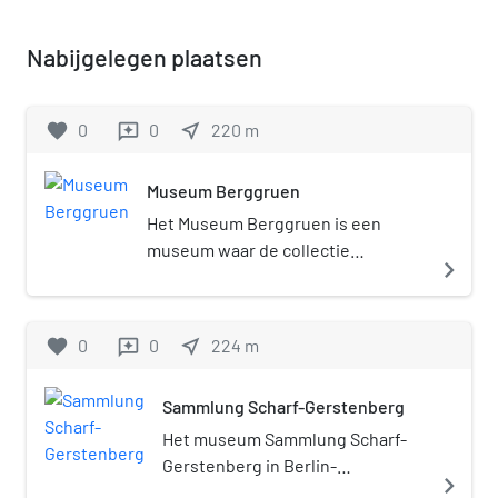
Nabijgelegen plaatsen
favorite
0
0
near_me
220
m
reviews
Museum Berggruen
Het Museum Berggruen is een
museum waar de collectie
navigate_next
Berggruen wordt getoond als deel
van de Nationalgalerie in de
westelijke Stülerbau tegenover
favorite
0
0
near_me
224
m
reviews
Slot Charlottenburg in Berlijn.
Sammlung Scharf-Gerstenberg
Het museum Sammlung Scharf-
Gerstenberg in Berlin-
navigate_next
Charlottenburg toont vanaf juli