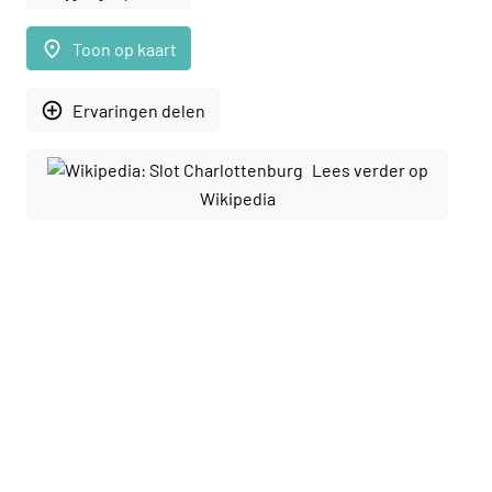
place
Toon op kaart
add_circle_outline
Ervaringen delen
Lees verder op
Wikipedia