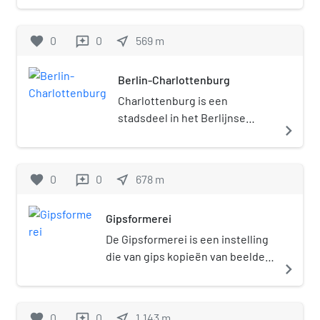
2008 in Stülerbau-Ost (het
voormalige Ägyptisches Museum
favorite
0
0
near_me
569
m
reviews
Berlin) kunst van de Franse
romantiek tot het surrealisme. De
Berlin-Charlottenburg
collectie omvat schilderijen,
grafiek en beeldhouwwerk uit het
Charlottenburg is een
bezit van de Stiftung Sammlung
stadsdeel in het Berlijnse
navigate_next
Dieter Scharf zur Erinnerung an
district (Bezirk)
Otto Gerstenberg. Het is
Charlottenburg-Wilmersdorf
vooralsnog een bruikleen van de
(Duitsland). Het huidige
favorite
0
0
near_me
678
m
reviews
surrealisme-collectie voor 10 jaar
stadsdeel is ontstaan in 2004
aan de Nationalgalerie.
door de deling van het
Gipsformerei
grondgebied van het
voormalige district
De Gipsformerei is een instelling
Charlottenburg. Tot 1920 was
die van gips kopieën van beelden
navigate_next
Charlottenburg een
maakt voor de Staatliche Museen
zelfstandige en welvarende
zu Berlin in Berlijn. Bijvoorbeeld
stad ten westen van het oude
voor het het Pergamonmuseum
favorite
0
0
near_me
1,143
m
reviews