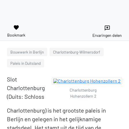
favorite
reviews
Bookmark
Ervaringen delen
Bouwwerk in Berlijn
Charlottenburg-Wilmersdorf
Paleis in Duitsland
Slot
Charlottenburg
Charlottenburg
(Duits: Schloss
Hohenzollern 2
Charlottenburg) is het grootste paleis in
Berlijn en gelegen in het gelijknamige
stadsdeel. Het stamt uit de tijd van de