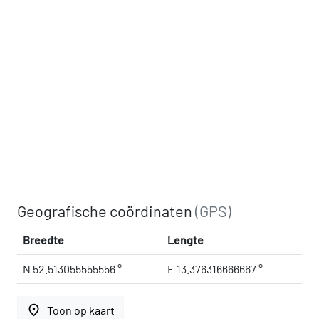
Geografische coördinaten
(GPS)
Breedte
Lengte
N 52.513055555556 °
E 13.376316666667 °
place
Toon op kaart