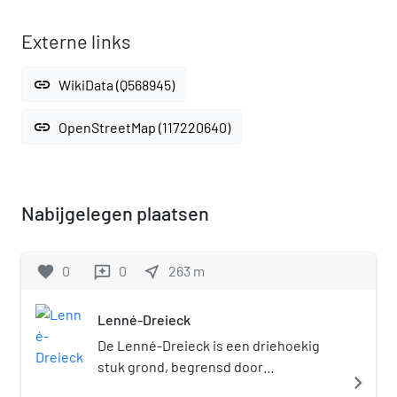
Externe links
link
WikiData (Q568945)
link
OpenStreetMap (117220640)
Nabijgelegen plaatsen
favorite
0
0
near_me
263
m
reviews
Lenné-Dreieck
De Lenné-Dreieck is een driehoekig
stuk grond, begrensd door
navigate_next
Lennéstraße, Bellevuestraße en