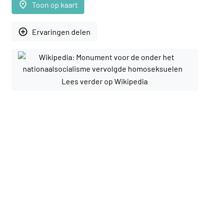
place
Toon op kaart
add_circle_outline
Ervaringen delen
Lees verder op Wikipedia