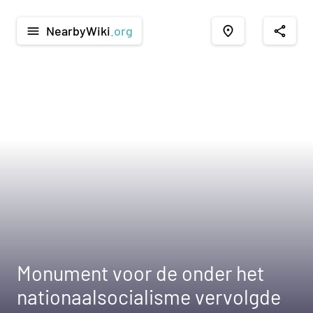
NearbyWiki
.org
menu
place
share
Monument voor de onder het
nationaalsocialisme vervolgde