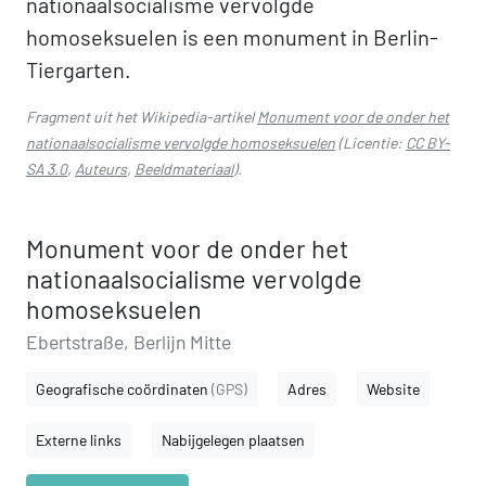
nationaalsocialisme vervolgde
homoseksuelen is een monument in Berlin-
Tiergarten.
Fragment uit het Wikipedia-artikel
Monument voor de onder het
nationaalsocialisme vervolgde homoseksuelen
(Licentie:
CC BY-
SA 3.0
,
Auteurs
,
Beeldmateriaal
).
Monument voor de onder het
nationaalsocialisme vervolgde
homoseksuelen
Ebertstraße, Berlijn Mitte
Geografische coördinaten
(GPS)
Adres
Website
Externe links
Nabijgelegen plaatsen