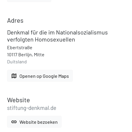
Adres
Denkmal für die im Nationalsozialismus
verfolgten Homosexuellen
Ebertstraße
10117 Berlijn, Mitte
Duitsland
map
Openen op Google Maps
Website
stiftung-denkmal.de
link
Website bezoeken