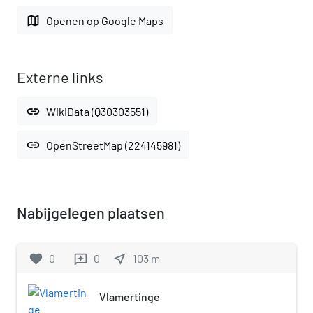
map
Openen op Google Maps
Externe links
link
WikiData (Q30303551)
link
OpenStreetMap (224145981)
Nabijgelegen plaatsen
favorite
0
0
near_me
103
m
reviews
Vlamertinge