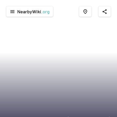
NearbyWiki
.org
menu
place
share