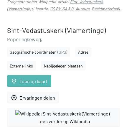
Fragment uit het Wikipedia-artikel
Sint-Vedastuskerk
(Vlamertinge)
(Licentie:
CC BY-SA 3.0
,
Auteurs
,
Beeldmateriaal
).
Sint-Vedastuskerk (Vlamertinge)
Poperingseweg,
Geografische coördinaten
(GPS)
Adres
Externe links
Nabijgelegen plaatsen
place
Toon op kaart
add_circle_outline
Ervaringen delen
Lees verder op Wikipedia