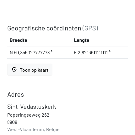
Geografische coördinaten
(GPS)
Breedte
Lengte
N 50.855027777778 °
E 2.8213611111111 °
place
Toon op kaart
Adres
Sint-Vedastuskerk
Poperingseweg 262
8908
West-Vlaanderen, België