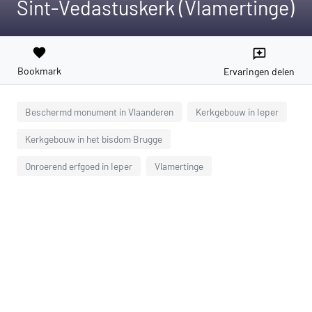
Sint-Vedastuskerk (Vlamertinge)
favorite
reviews
Bookmark
Ervaringen delen
Beschermd monument in Vlaanderen
Kerkgebouw in Ieper
Kerkgebouw in het bisdom Brugge
Onroerend erfgoed in Ieper
Vlamertinge