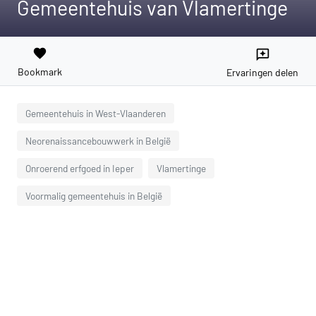
Gemeentehuis van Vlamertinge
favorite
reviews
Bookmark
Ervaringen delen
Gemeentehuis in West-Vlaanderen
Neorenaissancebouwwerk in België
Onroerend erfgoed in Ieper
Vlamertinge
Voormalig gemeentehuis in België