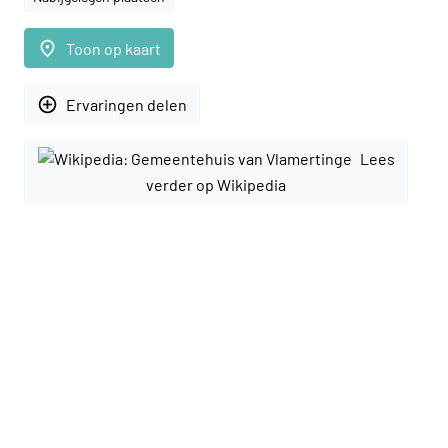
place
Toon op kaart
add_circle_outline
Ervaringen delen
Lees
verder op Wikipedia