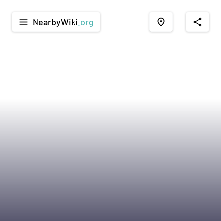
NearbyWiki
.org
menu
place
share