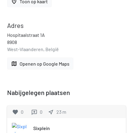
place
Toon op kaart
Adres
Hospitaalstraat 1A
8908
West-Vlaanderen, België
map
Openen op Google Maps
Nabijgelegen plaatsen
favorite
0
0
near_me
23
m
reviews
Sixplein