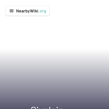
NearbyWiki
.org
menu