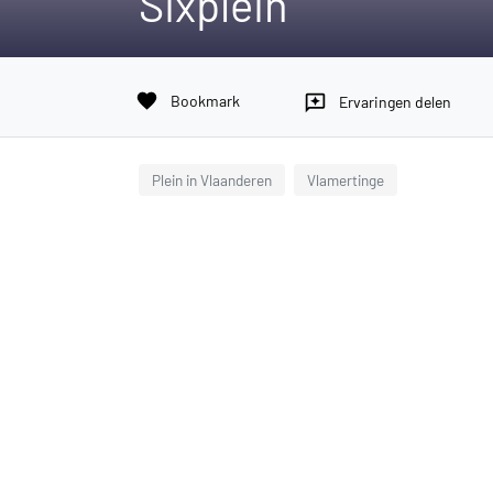
Sixplein
favorite
Bookmark
reviews
Ervaringen delen
Plein in Vlaanderen
Vlamertinge