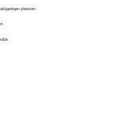
abijgelegen plaatsen
en
edia