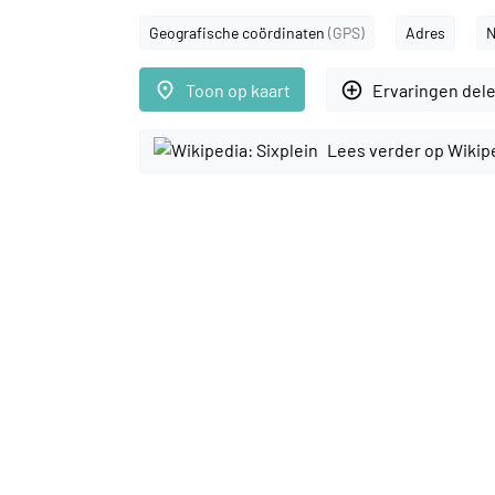
Geografische coördinaten
(GPS)
Adres
N
place
add_circle_outline
Toon op kaart
Ervaringen del
Lees verder op Wikip