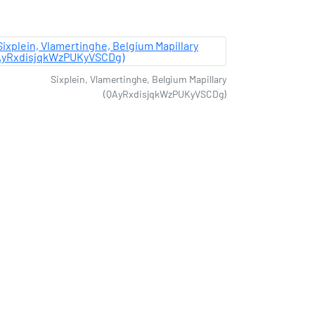
Sixplein, Vlamertinghe, Belgium Mapillary
(QAyRxdisjqkWzPUKyVSCDg)