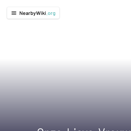
NearbyWiki
.org
menu