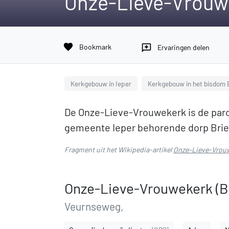
Onze-Lieve-Vrouwe
favorite
Bookmark
reviews
Ervaringen delen
Kerkgebouw in Ieper
Kerkgebouw in het bisdom 
De Onze-Lieve-Vrouwekerk is de par
gemeente Ieper behorende dorp Brie
Fragment uit het Wikipedia-artikel
Onze-Lieve-Vrouw
Onze-Lieve-Vrouwekerk (Br
Veurnseweg,