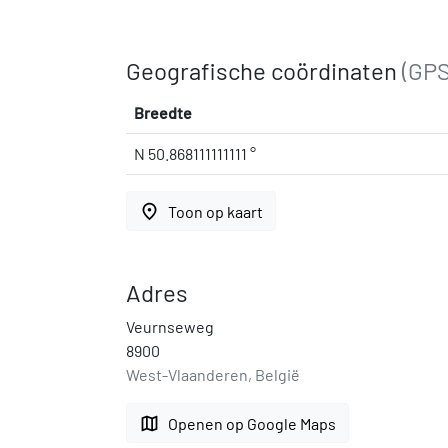
Geografische coördinaten
(GPS
Breedte
N 50.868111111111 °
place
Toon op kaart
Adres
Veurnseweg
8900
West-Vlaanderen, België
map
Openen op Google Maps