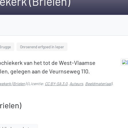
kerk (Brielen)
Brugge
Onroerend erfgoed in Ieper
ochiekerk van het tot de West-Vlaamse
len, gelegen aan de Veurnseweg 110.
ekerk (Brielen)
(Licentie:
CC BY-SA 3.0
,
Auteurs
,
Beeldmateriaal
).
ielen)