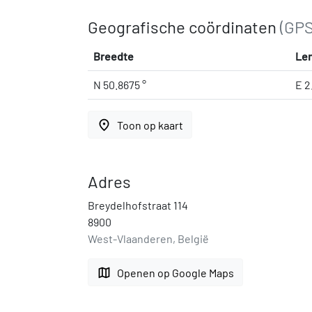
Geografische coördinaten
(GPS
Breedte
Le
N 50.8675 °
E 2
place
Toon op kaart
Adres
Breydelhofstraat 114
8900
West-Vlaanderen, België
map
Openen op Google Maps