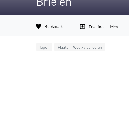
Brielen
favorite
Bookmark
reviews
Ervaringen delen
Ieper
Plaats in West-Vlaanderen