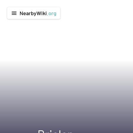
NearbyWiki
.org
menu