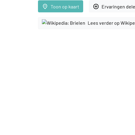
place
add_circle_outline
Toon op kaart
Ervaringen del
Lees verder op Wikipe