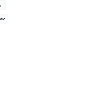
en
dia