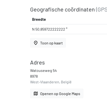
Geografische coördinaten
(GPS
Breedte
N 50.859722222222 °
place
Toon op kaart
Adres
Watouseweg 54
8978
West-Vlaanderen, België
map
Openen op Google Maps