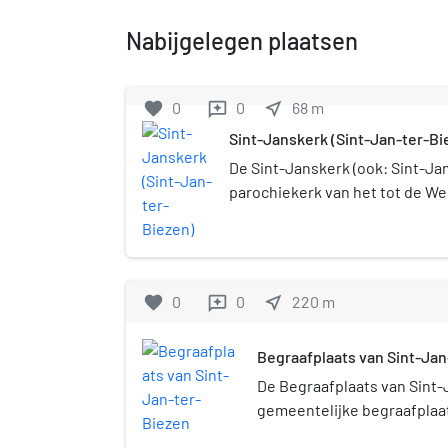
Nabijgelegen plaatsen
favorite
0
0
near_me
68
m
reviews
Sint-Janskerk (Sint-Jan-ter-Bi
De Sint-Janskerk (ook: Sint-Jan
parochiekerk van het tot de 
Poperinge behorende dorp Sint
gelegen aan de Kapellestraat 
de Doper.
favorite
0
0
near_me
220
m
reviews
Begraafplaats van Sint-Jan
De Begraafplaats van Sint-
gemeentelijke begraafplaat
Sint-Jan-ter-Biezen, een 