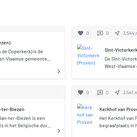
favorite
0
0
near_me
3,544
reviews
ezen)
Sint-Victorker
 de Doperkerk) is de
West-Vlaamse gemeente
De Sint-Victork
-Jan-ter-Biezen,
West-Vlaamse 
navigate_next
en gewijd aan Johannes
Proven, gelegen
favorite
0
0
near_me
3,541
reviews
-ter-Biezen
Kerkhof van Prov
Jan-ter-Biezen is een
Het Kerkhof van 
s in het Belgische dorp
begraafplaats in 
navigate_next
deelgemeente van
deelgemeente van 