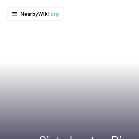
NearbyWiki
.org
menu