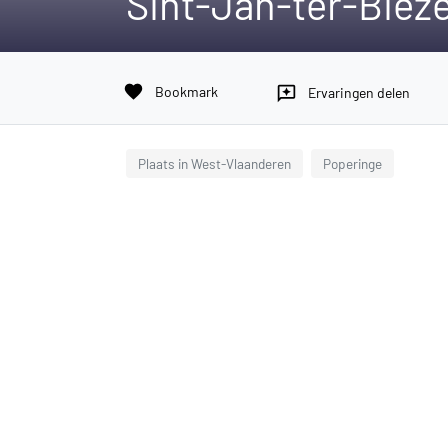
Sint-Jan-ter-Biez
favorite
Bookmark
reviews
Ervaringen delen
Plaats in West-Vlaanderen
Poperinge