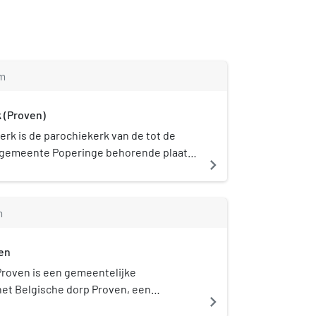
m
k (Proven)
erk is de parochiekerk van de tot de
gemeente Poperinge behorende plaats
navigate_next
 aan het Alexisplein.
m
en
Proven is een gemeentelijke
het Belgische dorp Proven, een
navigate_next
Poperinge. Het kerkhof ligt in het