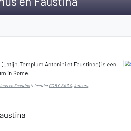
nus en Faustina
(Latijn:Templum Antonini et Faustinae) is een
um in Rome.
inus en Faustina
(Licentie:
CC BY-SA 3.0
,
Auteurs
,
austina