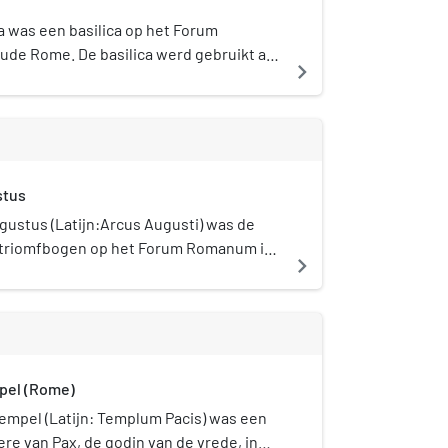
ia was een basilica op het Forum
de Rome. De basilica werd gebruikt als
navigate_next
arktplaats. Er werd onder andere in
ond gehandeld. De oorspronkelijke
179 v.Chr. gebouwd in opdracht van Marcus
die dat jaar samen met Marcus Aemilius
s. Omdat de basilica in opdracht van
stus
bouwd, droeg het gebouw oorspronkelijk
Fulvia. Het waren echter de nazaten van
ustus (Latijn:Arcus Augusti) was de
de restauraties en herbouw van de
triomfbogen op het Forum Romanum in
navigate_next
 waardoor het uiteindelijk bekend kwam
.
ilica Aemilia en later Basilica Paulli, naar
s-tak van de familie.
pel (Rome)
empel (Latijn: Templum Pacis) was een
ere van Pax, de godin van de vrede, in