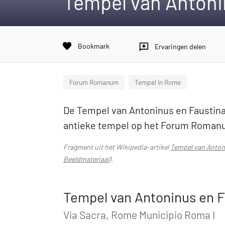
Tempel van Antoni
favorite
Bookmark
reviews
Ervaringen delen
Forum Romanum
Tempel in Rome
De Tempel van Antoninus en Faustina 
antieke tempel op het Forum Roman
Fragment uit het Wikipedia-artikel
Tempel van Anton
Beeldmateriaal
).
Tempel van Antoninus en F
Via Sacra, Rome Municipio Roma I