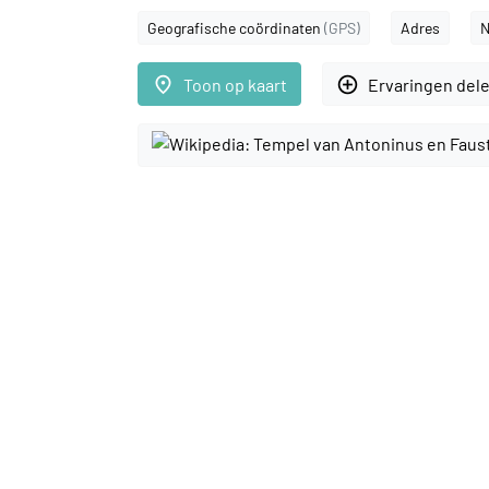
Geografische coördinaten
(GPS)
Adres
N
place
add_circle_outline
Toon op kaart
Ervaringen del