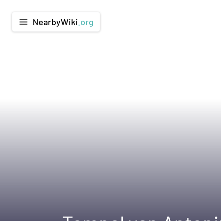
NearbyWiki
.org
menu