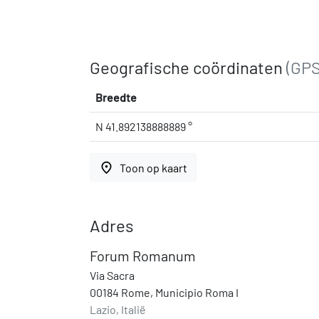
Geografische coördinaten
(GPS
Breedte
N 41.892138888889 °
place
Toon op kaart
Adres
Forum Romanum
Via Sacra
00184 Rome, Municipio Roma I
Lazio, Italië