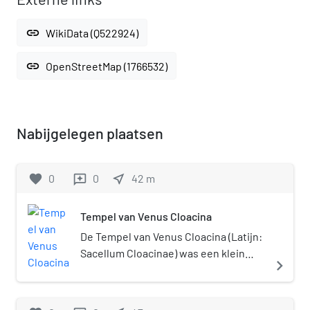
link
WikiData (Q522924)
link
OpenStreetMap (1766532)
Nabijgelegen plaatsen
favorite
0
0
near_me
42
m
reviews
Tempel van Venus Cloacina
De Tempel van Venus Cloacina (Latijn:
Sacellum Cloacinae) was een klein
navigate_next
heiligdom ter ere van Venus Cloacina
op het Forum Romanum in het oude
Rome. Cloacina was een oude