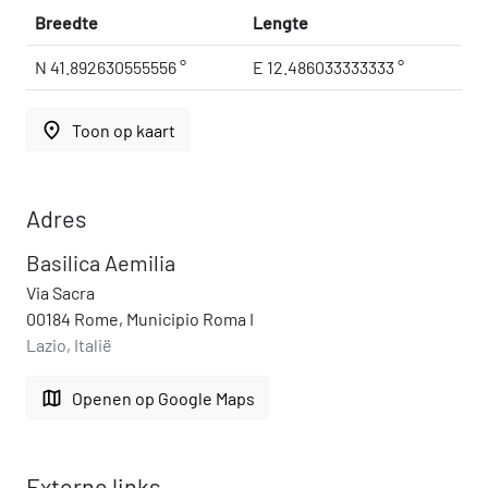
Breedte
Lengte
N 41.892630555556 °
E 12.486033333333 °
place
Toon op kaart
Adres
Basilica Aemilia
Via Sacra
00184 Rome, Municipio Roma I
Lazio, Italië
map
Openen op Google Maps
Externe links