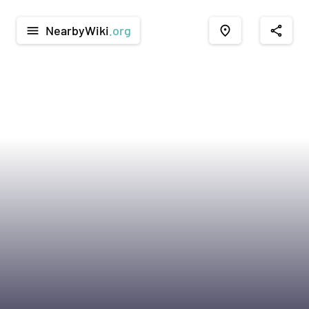
NearbyWiki
.org
menu
place
share