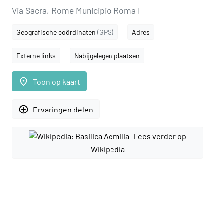
Via Sacra, Rome Municipio Roma I
Geografische coördinaten
(GPS)
Adres
Externe links
Nabijgelegen plaatsen
place
Toon op kaart
add_circle_outline
Ervaringen delen
Lees verder op
Wikipedia