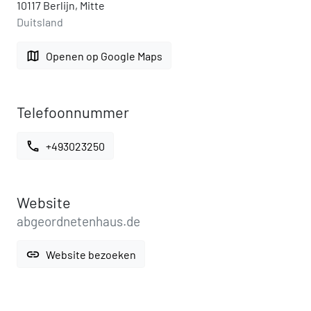
10117 Berlijn, Mitte
Duitsland
map
Openen op Google Maps
Telefoonnummer
call
+493023250
Website
abgeordnetenhaus.de
link
Website bezoeken