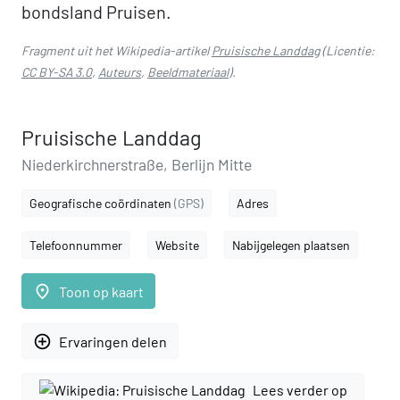
bondsland Pruisen.
Fragment uit het Wikipedia-artikel
Pruisische Landdag
(Licentie:
CC BY-SA 3.0
,
Auteurs
,
Beeldmateriaal
).
Pruisische Landdag
Niederkirchnerstraße, Berlijn Mitte
Geografische coördinaten
(GPS)
Adres
Telefoonnummer
Website
Nabijgelegen plaatsen
place
Toon op kaart
add_circle_outline
Ervaringen delen
Lees verder op