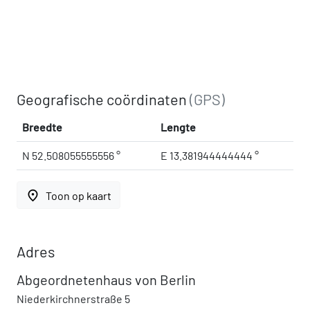
Geografische coördinaten
(GPS)
Breedte
Lengte
N 52.508055555556 °
E 13.381944444444 °
place
Toon op kaart
Adres
Abgeordnetenhaus von Berlin
Niederkirchnerstraße 5