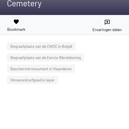
Cemetery
favorite
reviews
Bookmark
Ervaringen delen
Begraafplaats van de CWGC in België
Begraafplaats van de Eerste Wereldoorlog
Beschermd monument in Vlaanderen
Onroerend erfgoed in Ieper