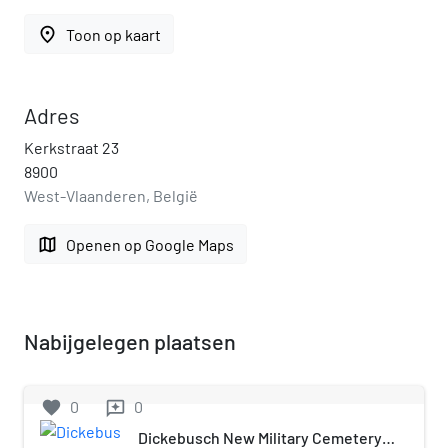
place
Toon op kaart
Adres
Kerkstraat 23
8900
West-Vlaanderen, België
map
Openen op Google Maps
Nabijgelegen plaatsen
favorite
0
0
reviews
Dickebusch New Military Cemetery