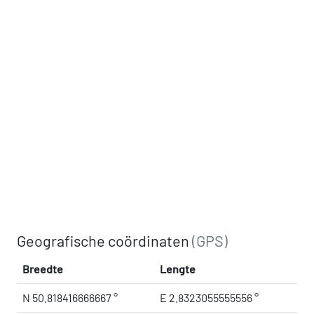
Geografische coördinaten
(GPS)
Breedte
Lengte
N 50.818416666667 °
E 2.8323055555556 °