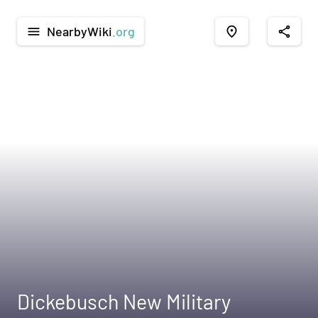
NearbyWiki
.org
menu
place
share
Dickebusch New Military