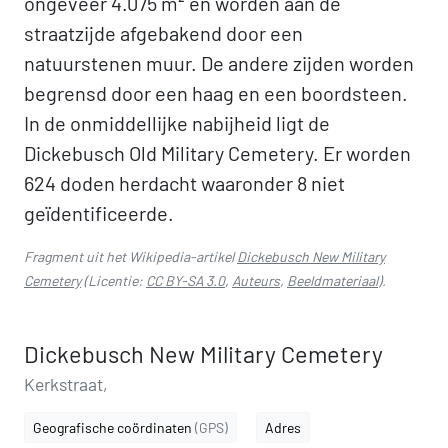
ongeveer 4.075 m² en worden aan de
straatzijde afgebakend door een
natuurstenen muur. De andere zijden worden
begrensd door een haag en een boordsteen.
In de onmiddellijke nabijheid ligt de
Dickebusch Old Military Cemetery. Er worden
624 doden herdacht waaronder 8 niet
geïdentificeerde.
Fragment uit het Wikipedia-artikel
Dickebusch New Military
Cemetery
(Licentie:
CC BY-SA 3.0
,
Auteurs
,
Beeldmateriaal
).
Dickebusch New Military Cemetery
Kerkstraat,
Geografische coördinaten
(GPS)
Adres