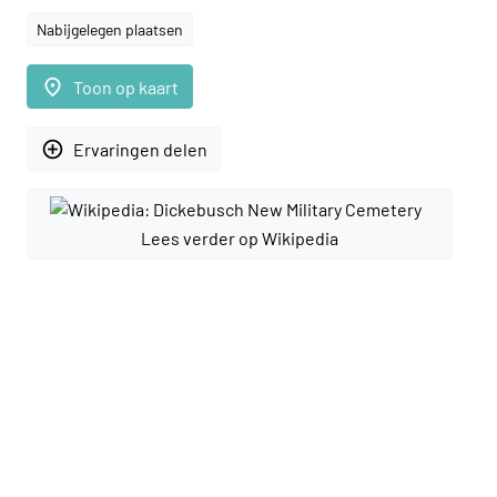
Nabijgelegen plaatsen
place
Toon op kaart
add_circle_outline
Ervaringen delen
Lees verder op Wikipedia