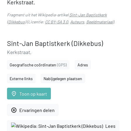
Kerkstraat.
Fragment uit het Wikipedia-artikel
Sint-Jan Baptistkerk
(Dikkebus)
(Licentie:
CC BY-SA 3.0
,
Auteurs
,
Beeldmateriaal
).
Sint-Jan Baptistkerk (Dikkebus)
Kerkstraat,
Geografische coördinaten
(GPS)
Adres
Externe links
Nabijgelegen plaatsen
place
Toon op kaart
add_circle_outline
Ervaringen delen
Lees