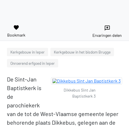
favorite
reviews
Bookmark
Ervaringen delen
Kerkgebouw in Ieper
Kerkgebouw in het bisdom Brugge
Onroerend erfgoed in Ieper
De Sint-Jan
Baptistkerk is
Dikkebus Sint Jan
de
Baptistkerk 3
parochiekerk
van de tot de West-Vlaamse gemeente Ieper
behorende plaats Dikkebus, gelegen aan de