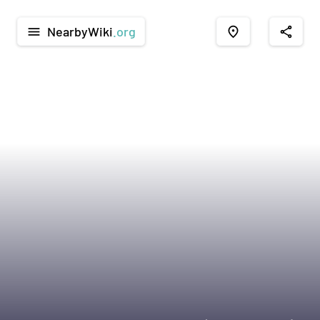
NearbyWiki
.org
menu
place
share