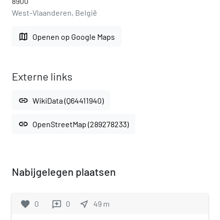
8900
West-Vlaanderen, België
map
Openen op Google Maps
Externe links
link
WikiData (Q64411940)
link
OpenStreetMap (289278233)
Nabijgelegen plaatsen
favorite
0
0
near_me
49
m
reviews