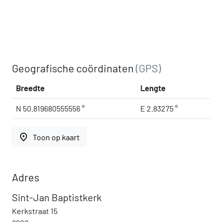
Geografische coördinaten
(GPS)
Breedte
Lengte
N 50.819680555556 °
E 2.83275 °
place
Toon op kaart
Adres
Sint-Jan Baptistkerk
Kerkstraat 15