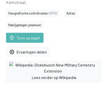
Kerkstraat,
Geografische coördinaten
(GPS)
Adres
Nabijgelegen plaatsen
place
Toon op kaart
add_circle_outline
Ervaringen delen
Lees verder op Wikipedia