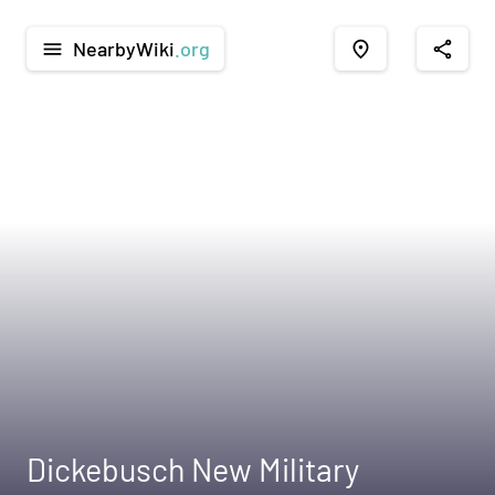
NearbyWiki
.org
menu
place
share
Dickebusch New Military