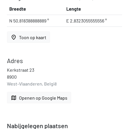
Breedte
Lengte
N 50.818388888889 °
E 2.8323055555556 °
place
Toon op kaart
Adres
Kerkstraat 23
8900
West-Vlaanderen, België
map
Openen op Google Maps
Nabijgelegen plaatsen