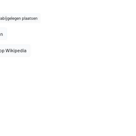
abijgelegen plaatsen
en
op Wikipedia