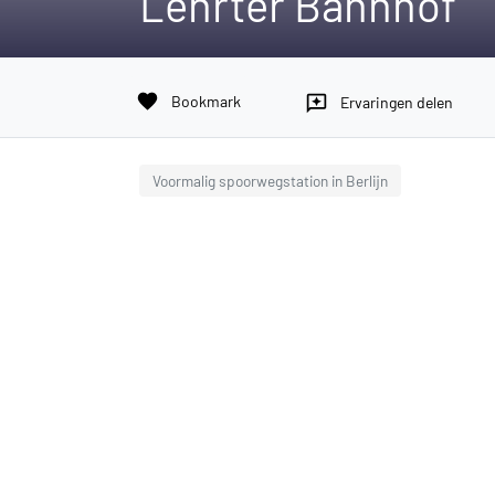
Lehrter Bahnhof
favorite
Bookmark
reviews
Ervaringen delen
Voormalig spoorwegstation in Berlijn