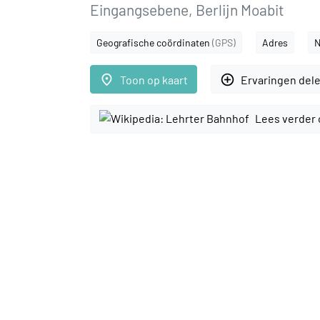
Eingangsebene, Berlijn Moabit
Geografische coördinaten
(GPS)
Adres
N
place
add_circle_outline
Toon op kaart
Ervaringen del
Lees verder 