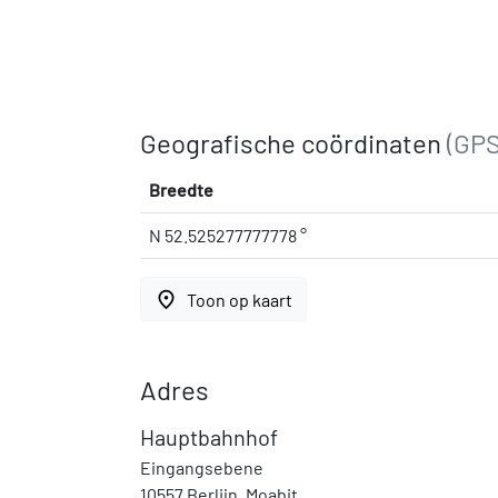
Geografische coördinaten
(GPS
Breedte
N 52.525277777778 °
place
Toon op kaart
Adres
Hauptbahnhof
Eingangsebene
10557 Berlijn, Moabit