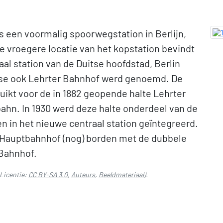
s een voormalig spoorwegstation in Berlijn,
de vroegere locatie van het kopstation bevindt
al station van de Duitse hoofdstad, Berlin
ase ook Lehrter Bahnhof werd genoemd. De
ikt voor de in 1882 geopende halte Lehrter
ahn. In 1930 werd deze halte onderdeel van de
n in het nieuwe centraal station geïntegreerd.
t Hauptbahnhof (nog) borden met de dubbele
 Bahnhof.
Licentie:
CC BY-SA 3.0
,
Auteurs
,
Beeldmateriaal
).