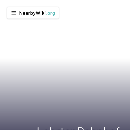
NearbyWiki
.org
menu