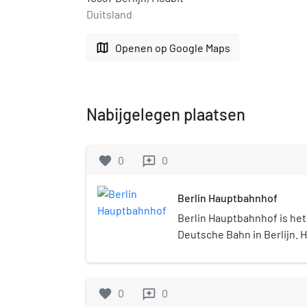
Duitsland
map
Openen op Google Maps
Nabijgelegen plaatsen
favorite
0
0
reviews
Berlin Hauptbahnhof
Berlin Hauptbahnhof is het
Deutsche Bahn in Berlijn. H
kruisingsstation in Europa 
geopend. Het station is v
(tief) gelegen aan de spoor
favorite
0
0
reviews
Berlin Südkreuz in de noor