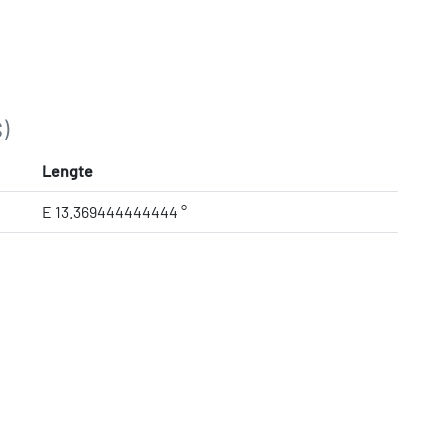
)
Lengte
E 13.369444444444 °