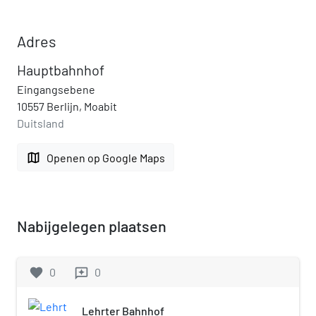
Adres
Hauptbahnhof
Eingangsebene
10557 Berlijn, Moabit
Duitsland
map
Openen op Google Maps
Nabijgelegen plaatsen
favorite
0
0
reviews
Lehrter Bahnhof