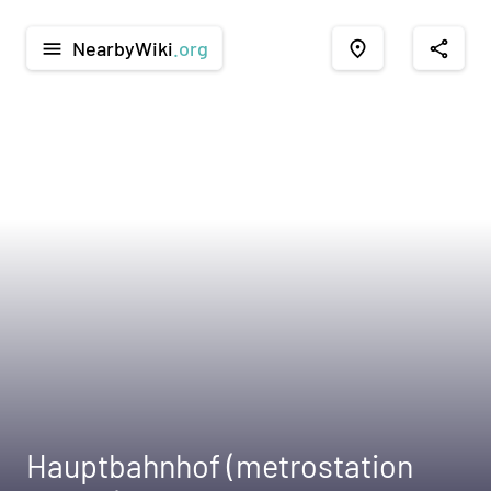
NearbyWiki
.org
menu
place
share
Hauptbahnhof (metrostation