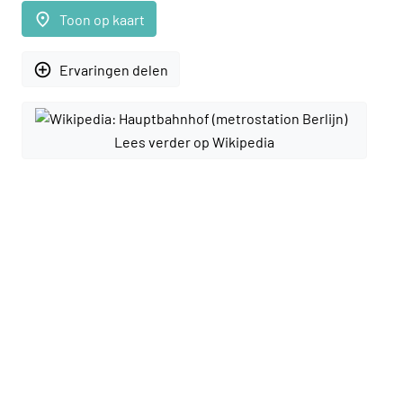
place
Toon op kaart
add_circle_outline
Ervaringen delen
Lees verder op Wikipedia