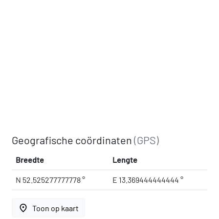
Geografische coördinaten
(GPS)
Breedte
Lengte
N 52.525277777778 °
E 13.369444444444 °
place
Toon op kaart