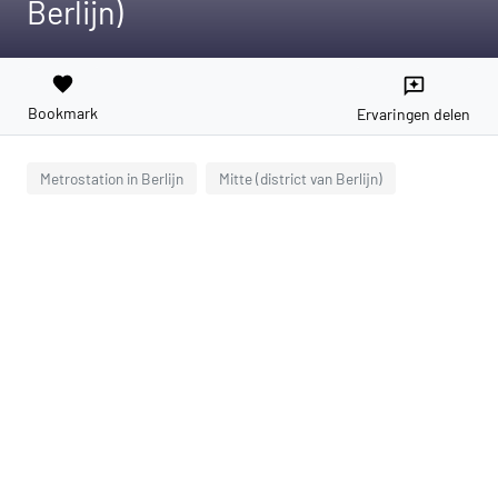
Berlijn)
favorite
reviews
Bookmark
Ervaringen delen
Metrostation in Berlijn
Mitte (district van Berlijn)