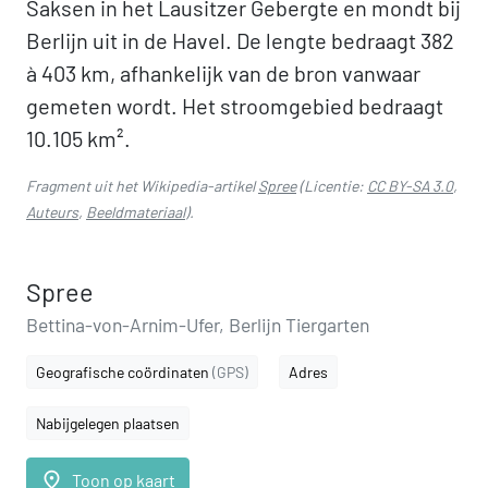
Saksen in het Lausitzer Gebergte en mondt bij
Berlijn uit in de Havel. De lengte bedraagt 382
à 403 km, afhankelijk van de bron vanwaar
gemeten wordt. Het stroomgebied bedraagt
10.105 km².
Fragment uit het Wikipedia-artikel
Spree
(Licentie:
CC BY-SA 3.0
,
Auteurs
,
Beeldmateriaal
).
Spree
Bettina-von-Arnim-Ufer, Berlijn Tiergarten
Geografische coördinaten
(GPS)
Adres
Nabijgelegen plaatsen
place
Toon op kaart