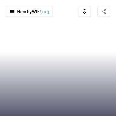
NearbyWiki
.org
menu
place
share