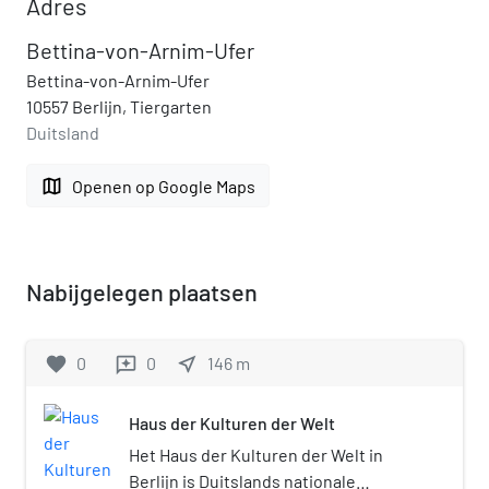
Adres
Bettina-von-Arnim-Ufer
Bettina-von-Arnim-Ufer
10557 Berlijn, Tiergarten
Duitsland
map
Openen op Google Maps
Nabijgelegen plaatsen
favorite
0
0
near_me
146
m
reviews
Haus der Kulturen der Welt
Het Haus der Kulturen der Welt in
Berlijn is Duitslands nationale