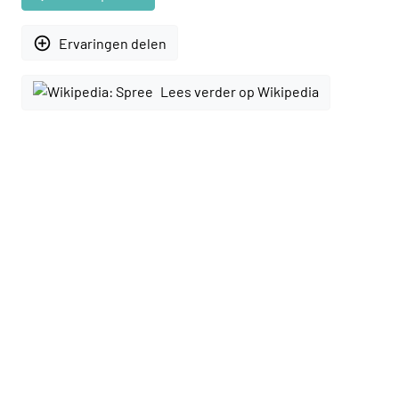
add_circle_outline
Ervaringen delen
Lees verder op Wikipedia