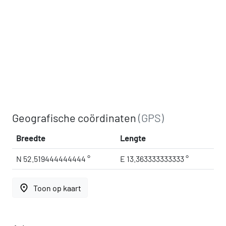
Geografische coördinaten
(GPS)
Breedte
Lengte
N 52.519444444444 °
E 13.363333333333 °
place
Toon op kaart