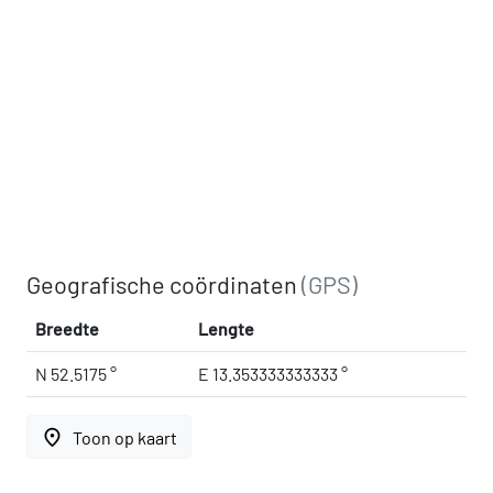
Geografische coördinaten
(GPS)
Breedte
Lengte
N 52.5175 °
E 13.353333333333 °
place
Toon op kaart