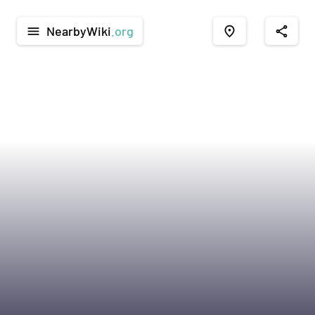
NearbyWiki
.org
menu
place
share