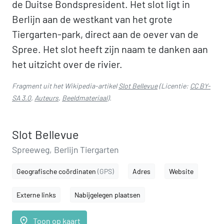
de Duitse Bondspresident. Het slot ligt in
Berlijn aan de westkant van het grote
Tiergarten-park, direct aan de oever van de
Spree. Het slot heeft zijn naam te danken aan
het uitzicht over de rivier.
Fragment uit het Wikipedia-artikel
Slot Bellevue
(Licentie:
CC BY-
SA 3.0
,
Auteurs
,
Beeldmateriaal
).
Slot Bellevue
Spreeweg, Berlijn Tiergarten
Geografische coördinaten
(GPS)
Adres
Website
Externe links
Nabijgelegen plaatsen
place
Toon op kaart