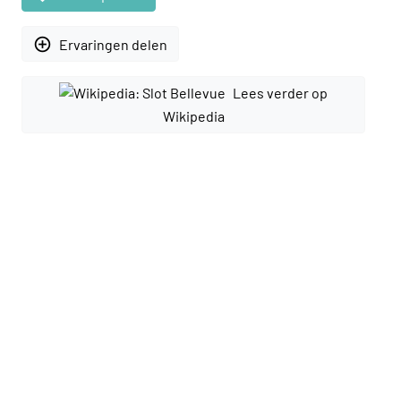
add_circle_outline
Ervaringen delen
Lees verder op
Wikipedia