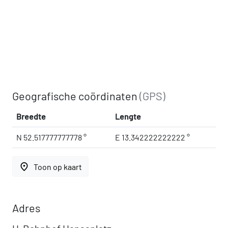
Geografische coördinaten
(GPS)
Breedte
Lengte
N 52.517777777778 °
E 13.342222222222 °
place
Toon op kaart
Adres