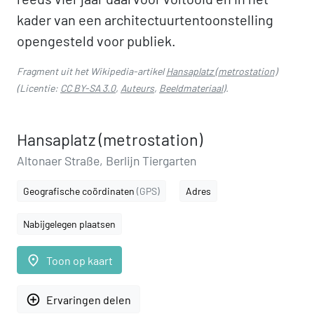
kader van een architectuurtentoonstelling
opengesteld voor publiek.
Fragment uit het Wikipedia-artikel
Hansaplatz (metrostation)
(Licentie:
CC BY-SA 3.0
,
Auteurs
,
Beeldmateriaal
).
Hansaplatz (metrostation)
Altonaer Straße, Berlijn Tiergarten
Geografische coördinaten
(GPS)
Adres
Nabijgelegen plaatsen
place
Toon op kaart
add_circle_outline
Ervaringen delen