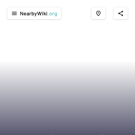
NearbyWiki
.org
menu
place
share