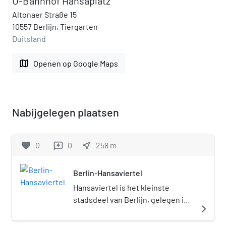
U-Bahnhof Hansaplatz
Altonaer Straße 15
10557 Berlijn, Tiergarten
Duitsland
map
Openen op Google Maps
Nabijgelegen plaatsen
favorite
0
0
near_me
258
m
reviews
Berlin-Hansaviertel
Hansaviertel is het kleinste
stadsdeel van Berlijn, gelegen in
navigate_next
het district Mitte. Het stadsdeel
ligt tussen Großer Tiergarten en