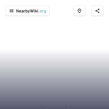
NearbyWiki
.org
menu
place
share