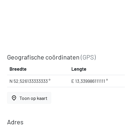
Geografische coördinaten
(GPS)
Breedte
Lengte
N 52.526133333333 °
E 13.339986111111 °
place
Toon op kaart
Adres