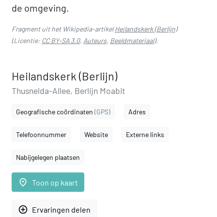
de omgeving.
Fragment uit het Wikipedia-artikel
Heilandskerk (Berlijn)
(Licentie:
CC BY-SA 3.0
,
Auteurs
,
Beeldmateriaal
).
Heilandskerk (Berlijn)
Thusnelda-Allee, Berlijn Moabit
Geografische coördinaten
(GPS)
Adres
Telefoonnummer
Website
Externe links
Nabijgelegen plaatsen
place
Toon op kaart
add_circle_outline
Ervaringen delen