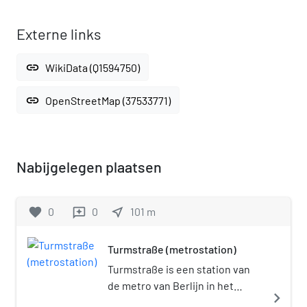
Externe links
link
WikiData (Q1594750)
link
OpenStreetMap (37533771)
Nabijgelegen plaatsen
favorite
0
0
near_me
101
m
reviews
Turmstraße (metrostation)
Turmstraße is een station van
de metro van Berlijn in het
navigate_next
Berlijnse stadsdeel Moabit. Het