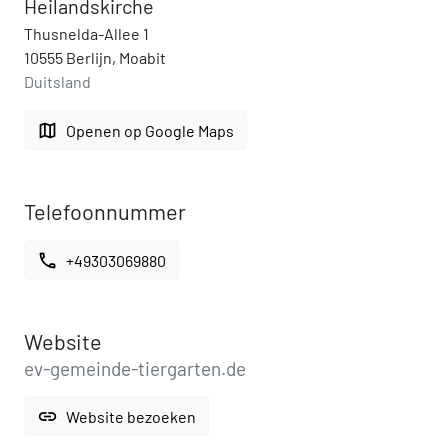
Heilandskirche
Thusnelda-Allee 1
10555 Berlijn, Moabit
Duitsland
map
Openen op Google Maps
Telefoonnummer
call
+49303069880
Website
ev-gemeinde-tiergarten.de
link
Website bezoeken