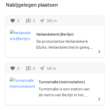
Nabijgelegen plaatsen
favorite
0
0
near_me
382
m
reviews
Heilandskerk (Berlijn)
De protestantse Heilandskerk
(Duits: Heilandskirche) is gelegen
navigate_next
in het Berlijnse stadsdeel Moabit.
Met haar 87 meter hoge toren is
de kerk een beeldbepalend
favorite
0
0
near_me
481
m
reviews
gebouw in de omgeving.
Turmstraße (metrostation)
Turmstraße is een station van
de metro van Berlijn in het
navigate_next
Berlijnse stadsdeel Moabit. Het
metrostation bevindt zich onder