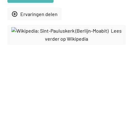
add_circle_outline
Ervaringen delen
Lees
verder op Wikipedia