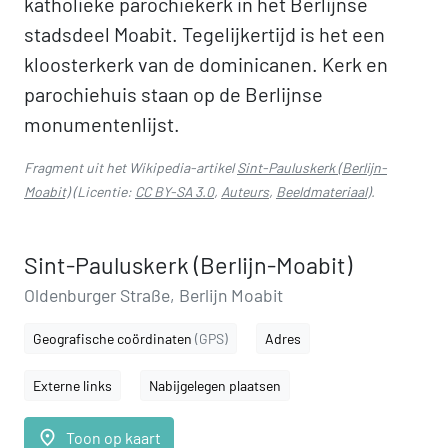
katholieke parochiekerk in het Berlijnse
stadsdeel Moabit. Tegelijkertijd is het een
kloosterkerk van de dominicanen. Kerk en
parochiehuis staan op de Berlijnse
monumentenlijst.
Fragment uit het Wikipedia-artikel
Sint-Pauluskerk (Berlijn-
Moabit)
(Licentie:
CC BY-SA 3.0
,
Auteurs
,
Beeldmateriaal
).
Sint-Pauluskerk (Berlijn-Moabit)
Oldenburger Straße, Berlijn Moabit
Geografische coördinaten
(GPS)
Adres
Externe links
Nabijgelegen plaatsen
place
Toon op kaart