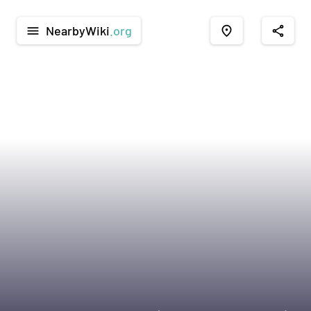
NearbyWiki
.org
menu
place
share