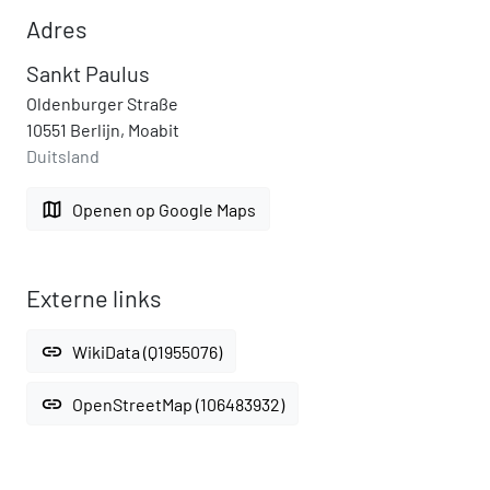
Adres
Sankt Paulus
Oldenburger Straße
10551 Berlijn, Moabit
Duitsland
map
Openen op Google Maps
Externe links
link
WikiData (Q1955076)
link
OpenStreetMap (106483932)