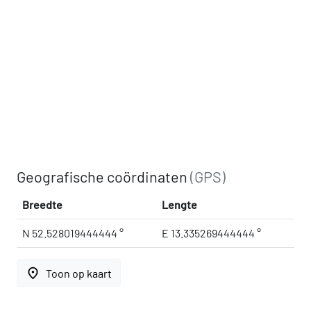
Geografische coördinaten
(GPS)
Breedte
Lengte
N 52.528019444444 °
E 13.335269444444 °
place
Toon op kaart