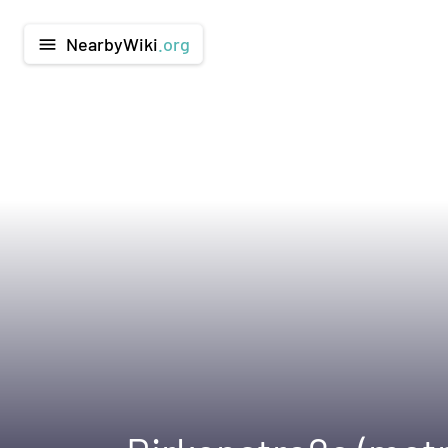
NearbyWiki
.org
menu