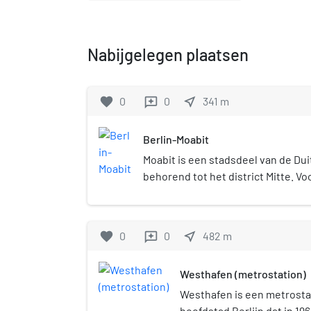
Nabijgelegen plaatsen
favorite
0
0
near_me
341
m
reviews
Berlin-Moabit
Moabit is een stadsdeel van de Dui
behorend tot het district Mitte. Vo
herindeling van 2001 was Moabit e
voormalige district Tiergarten.
favorite
0
0
near_me
482
m
reviews
Westhafen (metrostation)
Westhafen is een metrostat
hoofdstad Berlijn dat in 19