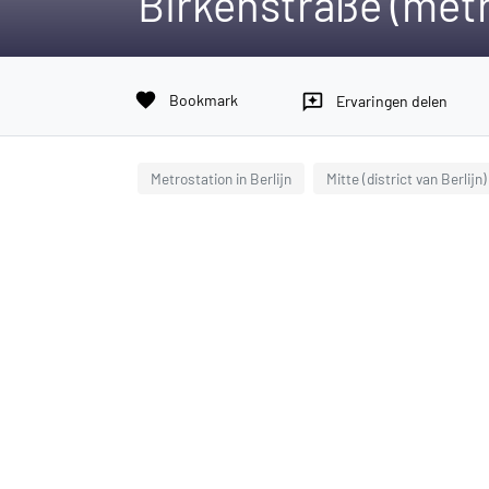
Birkenstraße (metr
favorite
Bookmark
reviews
Ervaringen delen
Metrostation in Berlijn
Mitte (district van Berlijn)