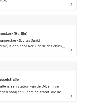
navigate_next
m
neskerk (Berlijn)
hanneskerk (Duits: Sankt
che) is een door Karl Friedrich Schinkel
navigate_next
kerkgebouw in het Berlijnse stadsdeel
 kerkgebouw is een van de vier
ken van de architect die allen
bouwplan hadden. De kerk draagt de
ohannes de Doper.
usselstraße
aße is een station van de S-Bahn van
legen nabij gelijknamige straat, die de
navigate_next
plaatse kruist op een viaduct, en de
in het Berlijnse stadsdeel Moabit. Het