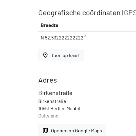
Geografische coördinaten
(GPS
Breedte
N 52.532222222222 °
place
Toon op kaart
Adres
Birkenstraße
Birkenstraße
10551 Berlijn, Moabit
Duitsland
map
Openen op Google Maps