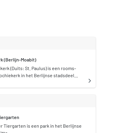
k (Berlijn-Moabit)
kerk (Duits: St. Paulus) is een rooms-
ochiekerk in het Berlijnse stadsdeel
navigate_next
jkertijd is het een kloosterkerk van de
Kerk en parochiehuis staan op de
umentenlijst.
Tiergarten
r Tiergarten is een park in het Berlijnse
itte.