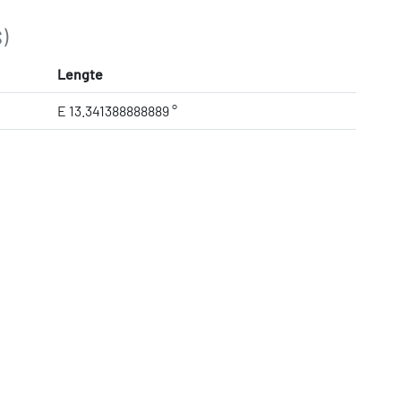
)
Lengte
E 13.341388888889 °