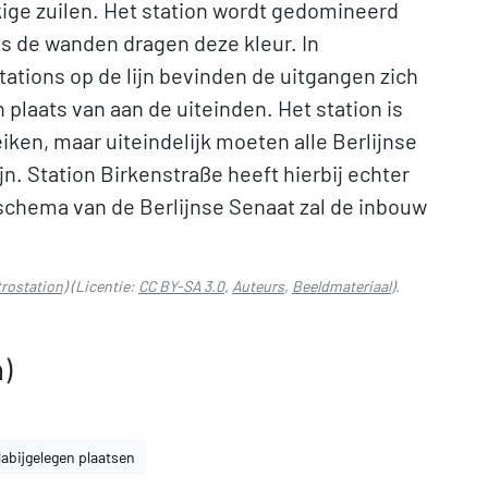
ge zuilen. Het station wordt gedomineerd
ls de wanden dragen deze kleur. In
tations op de lijn bevinden de uitgangen zich
 plaats van aan de uiteinden. Het station is
iken, maar uiteindelijk moeten alle Berlijnse
jn. Station Birkenstraße heeft hierbij echter
jdschema van de Berlijnse Senaat zal de inbouw
rostation)
(Licentie:
CC BY-SA 3.0
,
Auteurs
,
Beeldmateriaal
).
)
abijgelegen plaatsen