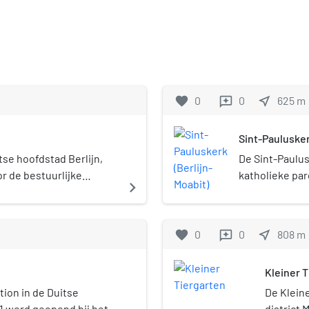
favorite
0
0
near_me
625
m
reviews
Sint-Paulusker
tse hoofdstad Berlijn,
De Sint-Paulus
or de bestuurlijke
katholieke par
navigate_next
en deel van het
Moabit. Tegeli
dominicanen. 
Berlijnse mon
favorite
0
0
near_me
808
m
reviews
Kleiner 
ion in de Duitse
De Kleine
61 werd geopend bij het
district M