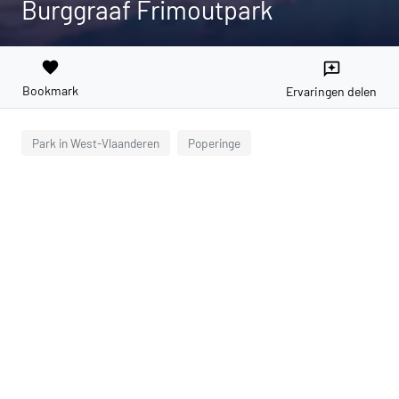
Burggraaf Frimoutpark
favorite
reviews
Bookmark
Ervaringen delen
Park in West-Vlaanderen
Poperinge