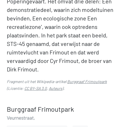
Poperingevaart. Het omvat drie delen: Een
demonstratiedeel, waarin zich modeltuinen
bevinden, Een ecologische zone Een
recreatiezone', waarin ook optredens
plaatsvinden. In het park staat een beeld,
STS-45 genaamd, dat verwijst naar de
ruimtevlucht van Frimout en dat werd
vervaardigd door Cyr Frimout, de broer van
Dirk Frimout.
Fragment uit het Wikipedia-artikel
Burggraaf Frimoutpark
(Licentie:
CC BY-SA 3.0
,
Auteurs
).
Burggraaf Frimoutpark
Veurnestraat,