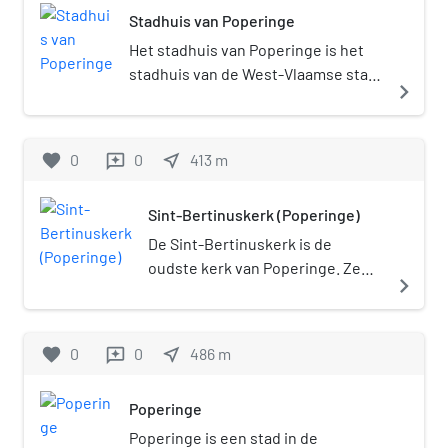
Stadhuis van Poperinge
Het stadhuis van Poperinge is het
stadhuis van de West-Vlaamse stad
navigate_next
Poperinge, gelegen aan Grote markt
1.
favorite
0
0
near_me
413
m
reviews
Sint-Bertinuskerk (Poperinge)
De Sint-Bertinuskerk is de
oudste kerk van Poperinge. Ze
navigate_next
werd in 1147 in romaanse stijl
gebouwd, ter vervanging van een
kapel die aan de Heilige Katharina
favorite
0
0
near_me
486
m
reviews
was toegewijd. De kerk raakte
tweemaal beschadigd in de 15e
Poperinge
eeuw: in 1419 door een brand en
in 1436 door Engelsen in hun
Poperinge is een stad in de