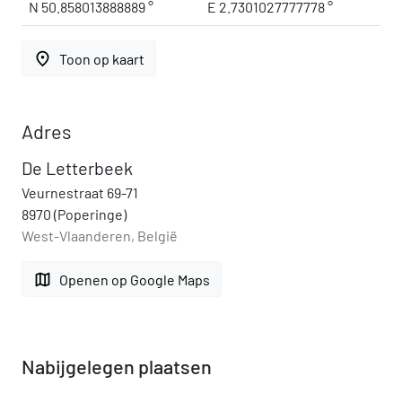
N 50.858013888889 °
E 2.7301027777778 °
place
Toon op kaart
Adres
De Letterbeek
Veurnestraat 69-71
8970 (Poperinge)
West-Vlaanderen, België
map
Openen op Google Maps
Nabijgelegen plaatsen