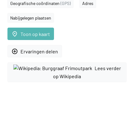
Geografische coördinaten
(GPS)
Adres
Nabijgelegen plaatsen
place
Toon op kaart
add_circle_outline
Ervaringen delen
Lees verder
op Wikipedia