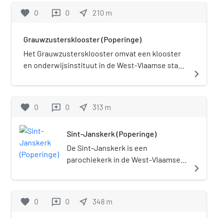
favorite
0
0
near_me
210
m
reviews
Grauwzustersklooster (Poperinge)
Het Grauwzustersklooster omvat een klooster
en onderwijsinstituut in de West-Vlaamse stad
navigate_next
Poperinge, gelegen aan Bruggestraat 14 en
Komstraat 9A.
favorite
0
0
near_me
313
m
reviews
Sint-Janskerk (Poperinge)
De Sint-Janskerk is een
parochiekerk in de West-Vlaamse
navigate_next
stad Poperinge, gelegen aan de
Sint-Janskruisstraat.
favorite
0
0
near_me
348
m
reviews