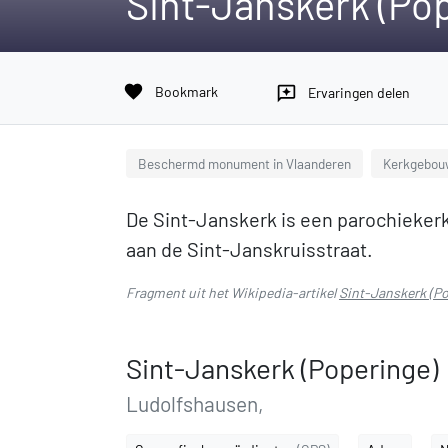
Sint-Janskerk (Po
favorite
Bookmark
reviews
Ervaringen delen
Beschermd monument in Vlaanderen
Kerkgebouw
De Sint-Janskerk is een parochieker
aan de Sint-Janskruisstraat.
Fragment uit het Wikipedia-artikel
Sint-Janskerk (Po
Sint-Janskerk (Poperinge)
Ludolfshausen,