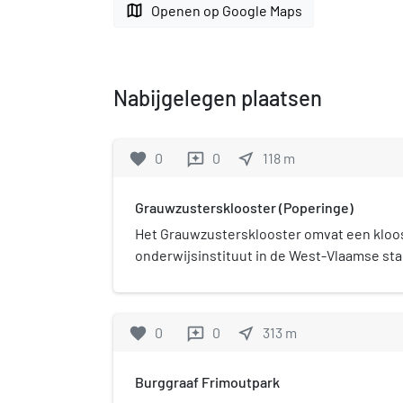
map
Openen op Google Maps
Nabijgelegen plaatsen
favorite
0
0
near_me
118
m
reviews
Grauwzustersklooster (Poperinge)
Het Grauwzustersklooster omvat een kloo
onderwijsinstituut in de West-Vlaamse st
aan Bruggestraat 14 en Komstraat 9A.
favorite
0
0
near_me
313
m
reviews
Burggraaf Frimoutpark