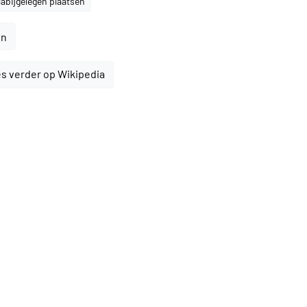
abijgelegen plaatsen
en
s verder op Wikipedia