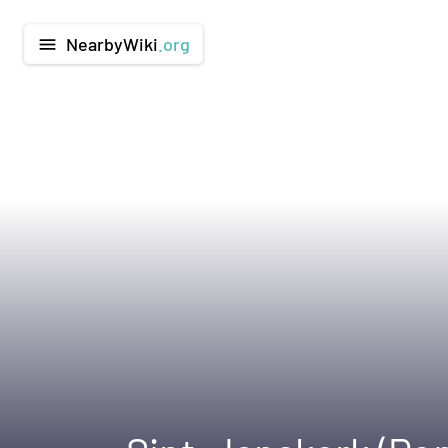
NearbyWiki
.org
menu