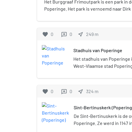
Het Burggraaf Frimoutpark is een park in 
Poperinge. Het park is vernoemd naar Dirk
Belgische astronaut en ereburger van de s
opende het park plechtig op 1 september 
park meet ruim 3 ha en is gelegen langs d
favorite
0
0
near_me
249
m
reviews
omvat drie delen: Een demonstratiedeel, 
bevinden, Een ecologische zone Een recre
Stadhuis van Poperinge
optredens plaatsvinden. In het park staat 
genaamd, dat verwijst naar de ruimtevluch
Het stadhuis van Poperinge 
werd vervaardigd door Cyr Frimout, de bro
West-Vlaamse stad Popering
markt 1.
favorite
0
0
near_me
324
m
reviews
Sint-Bertinuskerk (Popering
De Sint-Bertinuskerk is de 
Poperinge. Ze werd in 1147 i
gebouwd, ter vervanging van