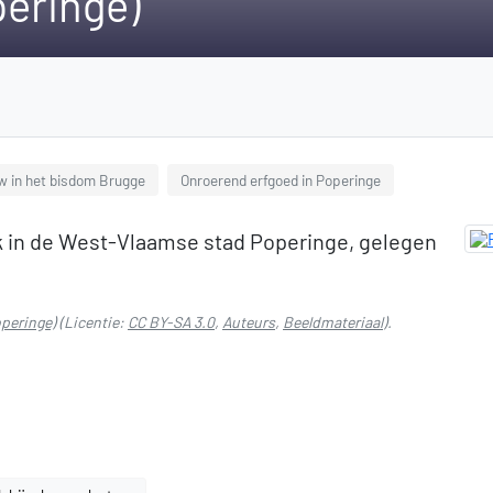
peringe)
 in het bisdom Brugge
Onroerend erfgoed in Poperinge
k in de West-Vlaamse stad Poperinge, gelegen
peringe)
(Licentie:
CC BY-SA 3.0
,
Auteurs
,
Beeldmateriaal
).