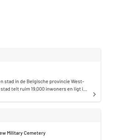
n stad in de Belgische provincie West-
stad telt ruim 19.000 inwoners en ligt in
navigate_next
-Vlaams Heuvelland. Samen met de
 Ieper en Diksmuide is de stad een
erzorgend centrum voor de regio
ew Military Cemetery