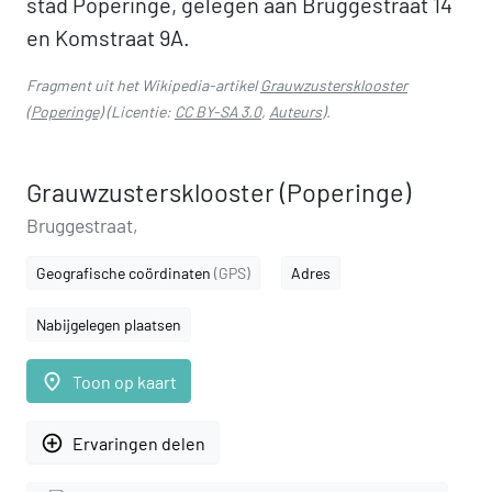
stad Poperinge, gelegen aan Bruggestraat 14
en Komstraat 9A.
Fragment uit het Wikipedia-artikel
Grauwzustersklooster
(Poperinge)
(Licentie:
CC BY-SA 3.0
,
Auteurs
).
Grauwzustersklooster (Poperinge)
Bruggestraat,
Geografische coördinaten
(GPS)
Adres
Nabijgelegen plaatsen
place
Toon op kaart
add_circle_outline
Ervaringen delen