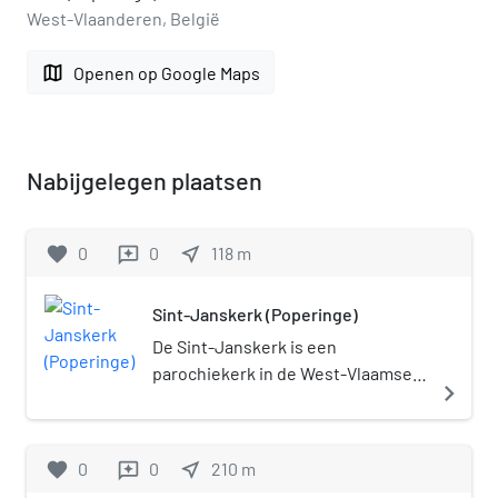
West-Vlaanderen, België
map
Openen op Google Maps
Nabijgelegen plaatsen
favorite
0
0
near_me
118
m
reviews
Sint-Janskerk (Poperinge)
De Sint-Janskerk is een
parochiekerk in de West-Vlaamse
navigate_next
stad Poperinge, gelegen aan de
Sint-Janskruisstraat.
favorite
0
0
near_me
210
m
reviews