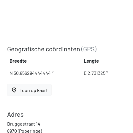
Geografische coördinaten
(GPS)
Breedte
Lengte
N 50.856294444444 °
E 2.731325 °
place
Toon op kaart
Adres
Bruggestraat 14
8970 (Poperinge)