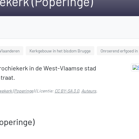
kerk (Poperinge)
Vlaanderen
Kerkgebouw in het bisdom Brugge
Onroerend erfgoed in
rochiekerk in de West-Vlaamse stad
traat.
ekerk (Poperinge)
(Licentie:
CC BY-SA 3.0
,
Auteurs
,
operinge)