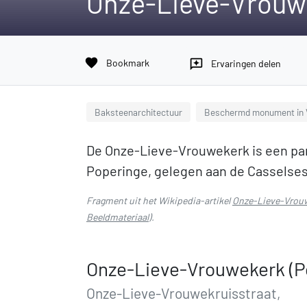
Onze-Lieve-Vrouwe
favorite
Bookmark
reviews
Ervaringen delen
Baksteenarchitectuur
Beschermd monument in 
De Onze-Lieve-Vrouwekerk is een pa
Poperinge, gelegen aan de Casselses
Fragment uit het Wikipedia-artikel
Onze-Lieve-Vrouw
Beeldmateriaal
).
Onze-Lieve-Vrouwekerk (P
Onze-Lieve-Vrouwekruisstraat,