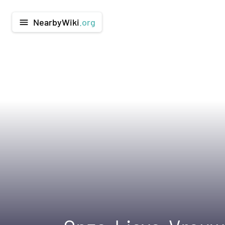
NearbyWiki
.org
menu