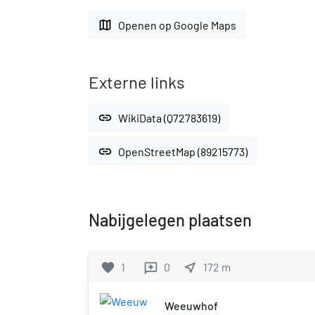
map
Openen op Google Maps
Externe links
link
WikiData (Q72783619)
link
OpenStreetMap (89215773)
Nabijgelegen plaatsen
favorite
1
0
near_me
172
m
reviews
Weeuwhof