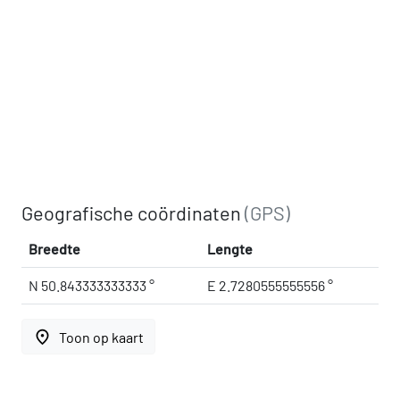
Geografische coördinaten
(GPS)
Breedte
Lengte
N 50.843333333333 °
E 2.7280555555556 °
place
Toon op kaart