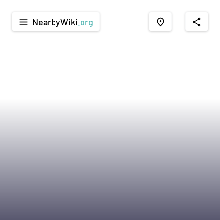
NearbyWiki
.org
menu
place
share