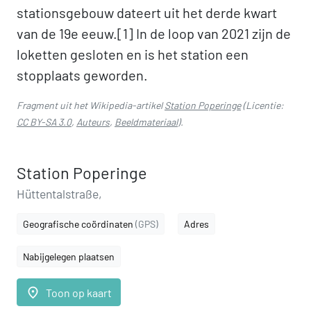
stationsgebouw dateert uit het derde kwart
van de 19e eeuw.[1] In de loop van 2021 zijn de
loketten gesloten en is het station een
stopplaats geworden.
Fragment uit het Wikipedia-artikel
Station Poperinge
(Licentie:
CC BY-SA 3.0
,
Auteurs
,
Beeldmateriaal
).
Station Poperinge
Hüttentalstraße,
Geografische coördinaten
(GPS)
Adres
Nabijgelegen plaatsen
place
Toon op kaart