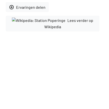
add_circle_outline
Ervaringen delen
Lees verder op
Wikipedia