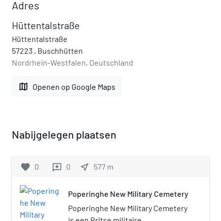
Adres
Hüttentalstraße
Hüttentalstraße
57223 , Buschhütten
Nordrhein-Westfalen, Deutschland
map
Openen op Google Maps
Nabijgelegen plaatsen
favorite
0
0
near_me
577
m
reviews
Poperinghe New Military Cemetery
Poperinghe New Military Cemetery
is een Britse militaire