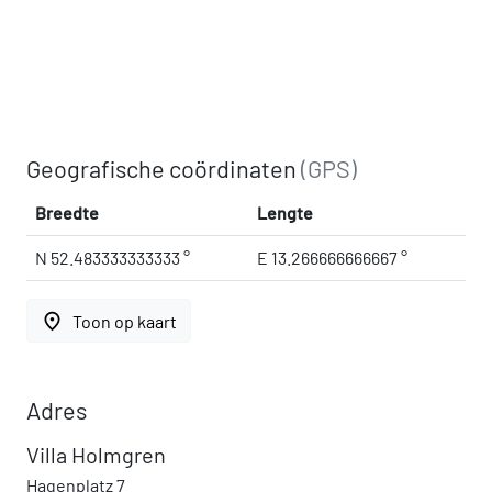
Geografische coördinaten
(GPS)
Breedte
Lengte
N 52.483333333333 °
E 13.266666666667 °
place
Toon op kaart
Adres
Villa Holmgren
Hagenplatz 7