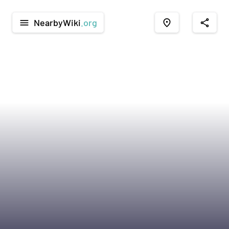
NearbyWiki
.org
menu
place
share