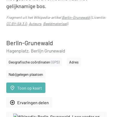
gelijknamige bos.
Fragment uit het Wikipedia-artikel
Berlin-Grunewald
(Licentie:
CC BY-SA 3.0
,
Auteurs
,
Beeldmateriaal
).
Berlin-Grunewald
Hagenplatz, Berlijn Grunewald
Geografische coördinaten
(GPS)
Adres
Nabijgelegen plaatsen
place
Toon op kaart
add_circle_outline
Ervaringen delen
Lees verder op