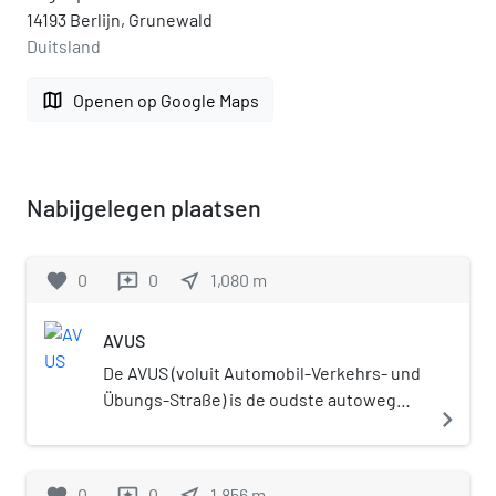
14193 Berlijn, Grunewald
Duitsland
map
Openen op Google Maps
Nabijgelegen plaatsen
favorite
0
0
near_me
1,080
m
reviews
AVUS
De AVUS (voluit Automobil-Verkehrs- und
Übungs-Straße) is de oudste autoweg
navigate_next
(weg gesloten voor niet-gemotoriseerd
verkeer) van Europa, gelegen tussen het
Tentoonstellingspark en de wijk
favorite
0
0
near_me
1,856
m