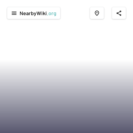
NearbyWiki
.org
menu
place
share