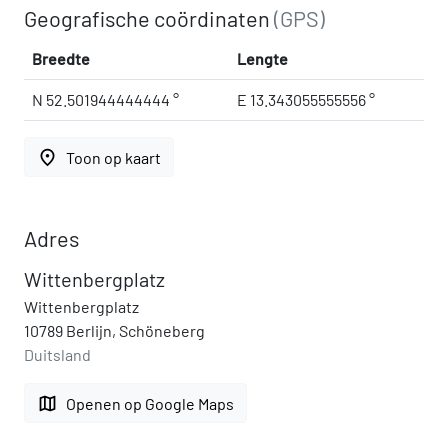
Geografische coördinaten
(GPS)
Breedte
Lengte
N 52.501944444444 °
E 13.343055555556 °
place
Toon op kaart
Adres
Wittenbergplatz
Wittenbergplatz
10789 Berlijn, Schöneberg
Duitsland
map
Openen op Google Maps