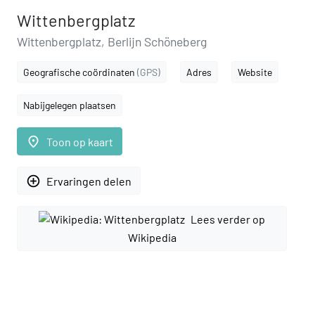
Wittenbergplatz
Wittenbergplatz, Berlijn Schöneberg
Geografische coördinaten
(GPS)
Adres
Website
Nabijgelegen plaatsen
place
Toon op kaart
add_circle_outline
Ervaringen delen
Lees verder op
Wikipedia