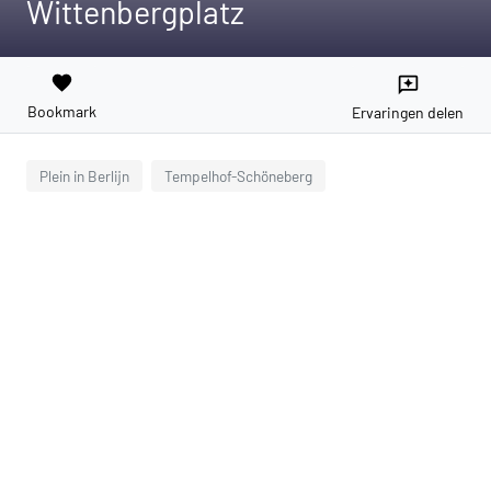
Wittenbergplatz
favorite
reviews
Bookmark
Ervaringen delen
Plein in Berlijn
Tempelhof-Schöneberg