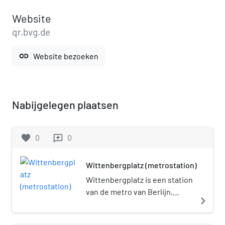
Website
qr.bvg.de
link
Website bezoeken
Nabijgelegen plaatsen
favorite
0
0
reviews
Wittenbergplatz (metrostation)
Wittenbergplatz is een station
van de metro van Berlijn,
navigate_next
gelegen aan het gelijknamige
plein in het Berlijnse