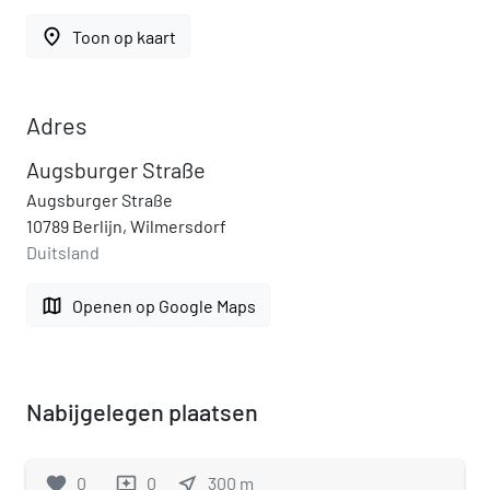
place
Toon op kaart
Adres
Augsburger Straße
Augsburger Straße
10789 Berlijn, Wilmersdorf
Duitsland
map
Openen op Google Maps
Nabijgelegen plaatsen
favorite
0
0
near_me
300
m
reviews