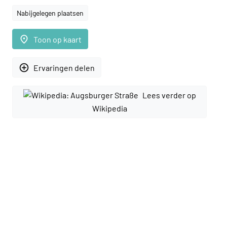
Nabijgelegen plaatsen
place
Toon op kaart
add_circle_outline
Ervaringen delen
Lees verder op
Wikipedia