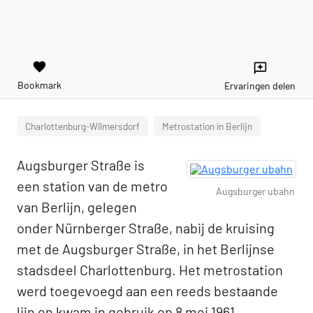
favorite
reviews
Bookmark
Ervaringen delen
Charlottenburg-Wilmersdorf
Metrostation in Berlijn
Augsburger Straße is
een station van de metro
Augsburger ubahn
van Berlijn, gelegen
onder Nürnberger Straße, nabij de kruising
met de Augsburger Straße, in het Berlijnse
stadsdeel Charlottenburg. Het metrostation
werd toegevoegd aan een reeds bestaande
lijn en kwam in gebruik op 8 mei 1961.