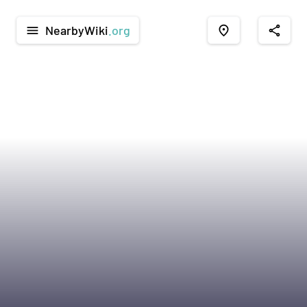
NearbyWiki
.org
menu
place
share