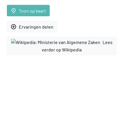
place
Toon op kaart
add_circle_outline
Ervaringen delen
Lees
verder op Wikipedia