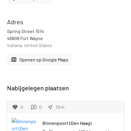
Adres
Spring Street 1514
46808 Fort Wayne
Indiana, United States
map
Openen op Google Maps
Nabijgelegen plaatsen
favorite
0
0
near_me
19
m
reviews
Binnenpoort (Den Haag)