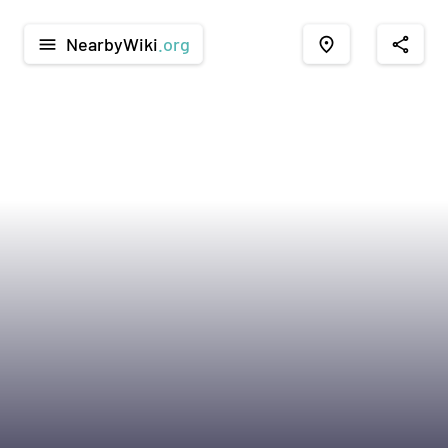
NearbyWiki
.org
menu
place
share