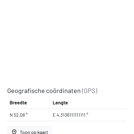
Geografische coördinaten
(GPS)
Breedte
Lengte
N 52.08 °
E 4.3136111111111 °
place
Toon op kaart