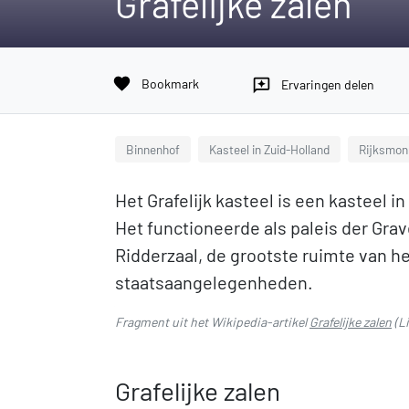
Grafelijke zalen
favorite
Bookmark
reviews
Ervaringen delen
Binnenhof
Kasteel in Zuid-Holland
Rijksmon
Het Grafelijk kasteel is een kasteel 
Het functioneerde als paleis der Gr
Ridderzaal, de grootste ruimte van he
staatsaangelegenheden.
Fragment uit het Wikipedia-artikel
Grafelijke zalen
(L
Grafelijke zalen