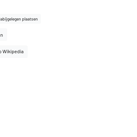
abijgelegen plaatsen
en
p Wikipedia