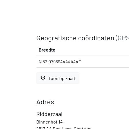
Geografische coördinaten
(GPS
Breedte
N 52.079694444444 °
place
Toon op kaart
Adres
Ridderzaal
Binnenhof 14
2513 AA Den Haag, Centrum