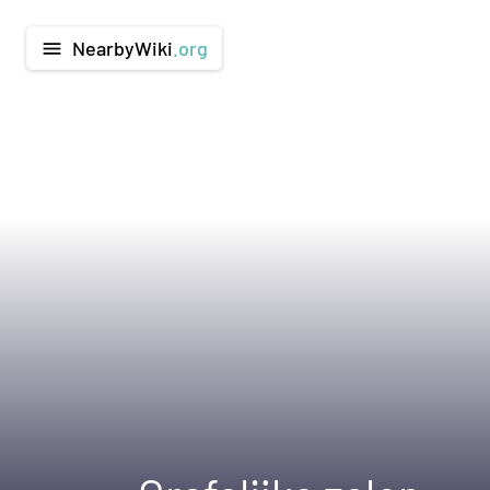
NearbyWiki
.org
menu