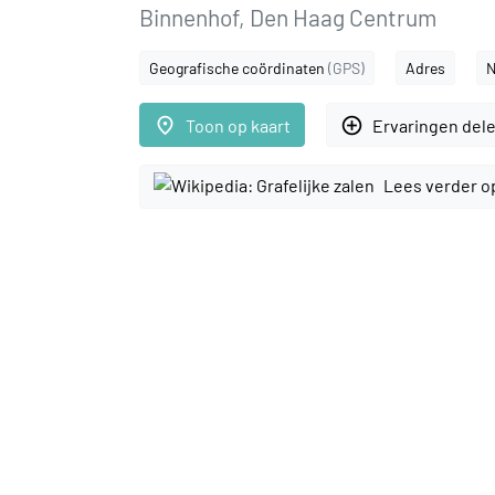
Binnenhof, Den Haag Centrum
Geografische coördinaten
(GPS)
Adres
N
place
add_circle_outline
Toon op kaart
Ervaringen del
Lees verder o