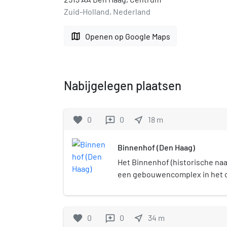
Zuid-Holland, Nederland
map
Openen op Google Maps
Nabijgelegen plaatsen
favorite
0
0
near_me
18
m
reviews
Binnenhof (Den Haag)
Het Binnenhof (historische naa
een gebouwencomplex in het 
dat al eeuwenlang het middelp
en Nederlandse politiek. Hier 
Eerste en Tweede Kamer, de t
favorite
0
0
near_me
34
m
reviews
de Nederlandse volksvertegen