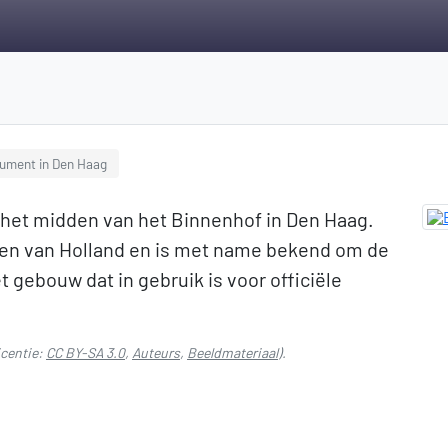
ument in Den Haag
in het midden van het Binnenhof in Den Haag.
aven van Holland en is met name bekend om de
t gebouw dat in gebruik is voor officiële
icentie:
CC BY-SA 3.0
,
Auteurs
,
Beeldmateriaal
).