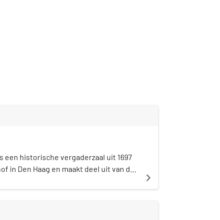
s een historische vergaderzaal uit 1697
of in Den Haag en maakt deel uit van de
navigate_next
het ministerie van Algemene Zaken.
et de vaste vergaderzaal van de
nisterraad. De Trêveszaal en de ernaast
zaal worden ook gebruikt voor officiële